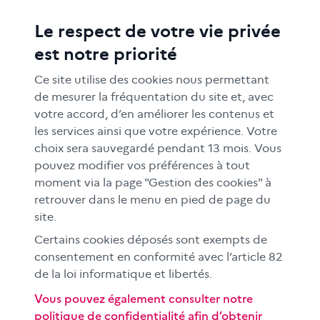
Le respect de votre vie privée
ACTIONS ÉDUCATIVES
est notre priorité
FORMATION
RESSOURCES
Ce site utilise des cookies nous permettant
MÉDIAS SCOLAIRES
de mesurer la fréquentation du site et, avec
votre accord, d’en améliorer les contenus et
FAMILLES
les services ainsi que votre expérience. Votre
Le CLEMI
choix sera sauvegardé pendant 13 mois. Vous
En académies
pouvez modifier vos préférences à tout
moment via la page "Gestion des cookies" à
À l'international
retrouver dans le menu en pied de page du
CLEMI sup
site.
Nos partenaires
Certains cookies déposés sont exempts de
Espace presse
consentement en conformité avec l’article 82
EN
de la loi informatique et libertés.
Vous pouvez également consulter notre
politique de confidentialité afin d’obtenir
Si vous souhaitez vous abonner gratuitement à la lettre