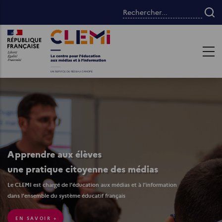
Aller
Rechercher...
au
contenu
Images
Images
principal
Apprendre aux élèves
une pratique citoyenne des médias
Le CLEMI est chargé de l’éducation aux médias et à l'information
dans l’ensemble du système éducatif français
EN SAVOIR +