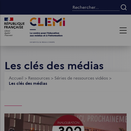
Aller
Rechercher...
au
contenu
Images
Images
principal
Les clés des médias
Fil
Accueil
>
Ressources
>
Séries de ressources vidéos
>
Les clés des médias
d'Ariane