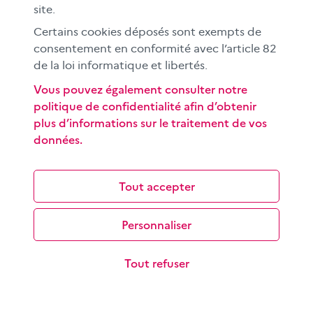
À l'international
site.
CLEMI sup
Certains cookies déposés sont exempts de
Nos partenaires
consentement en conformité avec l’article 82
de la loi informatique et libertés.
Espace presse
EN
Vous pouvez également consulter notre
politique de confidentialité afin d’obtenir
plus d’informations sur le traitement de vos
Si vous souhaitez vous abonner gratuitement à la lettre
données.
d'information mensuelle du CLEMI, cliquez
ici →
Tout accepter
SUIVEZ-NOUS
sur les réseaux sociaux
Personnaliser
©
2026 CLEMI
Tout refuser
Nous contacter
Mentions légales
Données personnelles