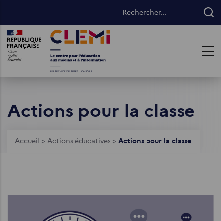
Aller
Rechercher...
au
contenu
Images
Images
principal
Actions pour la classe
Fil
Accueil
>
Actions éducatives
>
Actions pour la classe
d'Ariane