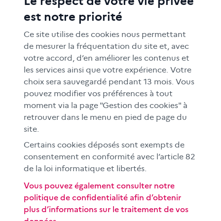
Le respect de votre vie privée
ACTIONS ÉDUCATIVES
est notre priorité
FORMATION
RESSOURCES
Ce site utilise des cookies nous permettant
MÉDIAS SCOLAIRES
de mesurer la fréquentation du site et, avec
votre accord, d’en améliorer les contenus et
FAMILLES
les services ainsi que votre expérience. Votre
Le CLEMI
choix sera sauvegardé pendant 13 mois. Vous
En académies
pouvez modifier vos préférences à tout
moment via la page "Gestion des cookies" à
À l'international
retrouver dans le menu en pied de page du
CLEMI sup
site.
Nos partenaires
Certains cookies déposés sont exempts de
Espace presse
consentement en conformité avec l’article 82
EN
de la loi informatique et libertés.
Vous pouvez également consulter notre
politique de confidentialité afin d’obtenir
Si vous souhaitez vous abonner gratuitement à la lettre
plus d’informations sur le traitement de vos
d'information mensuelle du CLEMI, cliquez
ici →
données.