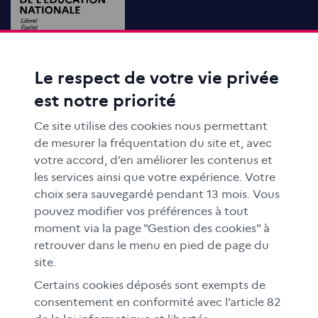
Le respect de votre vie privée
ACTIONS ÉDUCATIVES
est notre priorité
FORMATION
RESSOURCES
Ce site utilise des cookies nous permettant
MÉDIAS SCOLAIRES
de mesurer la fréquentation du site et, avec
votre accord, d’en améliorer les contenus et
FAMILLES
les services ainsi que votre expérience. Votre
Le CLEMI
choix sera sauvegardé pendant 13 mois. Vous
En académies
pouvez modifier vos préférences à tout
moment via la page "Gestion des cookies" à
À l'international
retrouver dans le menu en pied de page du
CLEMI sup
site.
Nos partenaires
Certains cookies déposés sont exempts de
Espace presse
consentement en conformité avec l’article 82