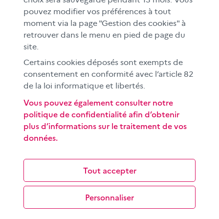
En académies
pouvez modifier vos préférences à tout
moment via la page "Gestion des cookies" à
À l'international
retrouver dans le menu en pied de page du
CLEMI sup
site.
Nos partenaires
Certains cookies déposés sont exempts de
Espace presse
consentement en conformité avec l’article 82
EN
de la loi informatique et libertés.
Vous pouvez également consulter notre
politique de confidentialité afin d’obtenir
Si vous souhaitez vous abonner gratuitement à la lettre
plus d’informations sur le traitement de vos
d'information mensuelle du CLEMI, cliquez
ici →
données.
SUIVEZ-NOUS
sur les réseaux sociaux
Tout accepter
Personnaliser
©
2026 CLEMI
Nous contacter