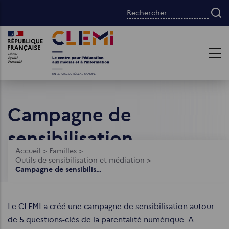
Aller
Rechercher...
au
contenu
Images
Images
principal
Campagne de
sensibilisation
Fil
Accueil
>
Familles
>
Outils de sensibilisation et médiation
>
d'Ariane
Campagne de sensibilisation
Le CLEMI a créé une campagne de sensibilisation autour
de 5 questions-clés de la parentalité numérique. A