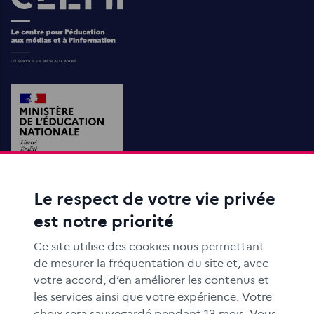
Le respect de votre vie privée
ACTIONS ÉDUCATIVES
est notre priorité
FORMATION
RESSOURCES
Ce site utilise des cookies nous permettant
MÉDIAS SCOLAIRES
de mesurer la fréquentation du site et, avec
votre accord, d’en améliorer les contenus et
FAMILLES
les services ainsi que votre expérience. Votre
Le CLEMI
choix sera sauvegardé pendant 13 mois. Vous