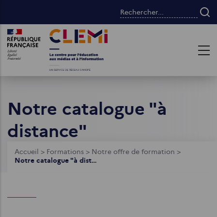
Aller
Rechercher...
au
contenu
Images
Images
principal
Notre catalogue "à
distance"
Fil
Accueil
>
Formations
>
Notre offre de formation
>
Notre catalogue "à distance"
d'Ariane