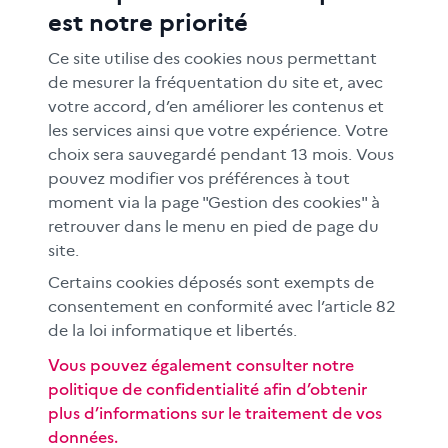
est notre priorité
FORMATION
RESSOURCES
Ce site utilise des cookies nous permettant
MÉDIAS SCOLAIRES
de mesurer la fréquentation du site et, avec
votre accord, d’en améliorer les contenus et
FAMILLES
les services ainsi que votre expérience. Votre
Le CLEMI
choix sera sauvegardé pendant 13 mois. Vous
En académies
pouvez modifier vos préférences à tout
moment via la page "Gestion des cookies" à
À l'international
retrouver dans le menu en pied de page du
CLEMI sup
site.
Nos partenaires
Certains cookies déposés sont exempts de
Espace presse
consentement en conformité avec l’article 82
EN
de la loi informatique et libertés.
Vous pouvez également consulter notre
politique de confidentialité afin d’obtenir
Si vous souhaitez vous abonner gratuitement à la lettre
plus d’informations sur le traitement de vos
d'information mensuelle du CLEMI, cliquez
ici →
données.