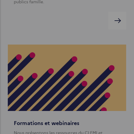
publics famille.
Formations et webinaires
Nous présentons les ressources du CLEMI et