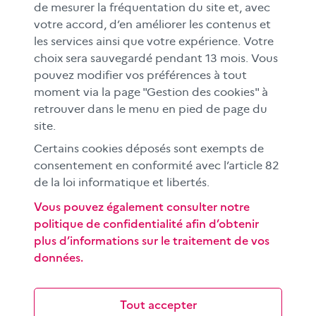
MÉDIAS SCOLAIRES
de mesurer la fréquentation du site et, avec
votre accord, d’en améliorer les contenus et
FAMILLES
les services ainsi que votre expérience. Votre
Le CLEMI
choix sera sauvegardé pendant 13 mois. Vous
En académies
pouvez modifier vos préférences à tout
moment via la page "Gestion des cookies" à
À l'international
retrouver dans le menu en pied de page du
CLEMI sup
site.
Nos partenaires
Certains cookies déposés sont exempts de
Espace presse
consentement en conformité avec l’article 82
EN
de la loi informatique et libertés.
Vous pouvez également consulter notre
politique de confidentialité afin d’obtenir
Si vous souhaitez vous abonner gratuitement à la lettre
plus d’informations sur le traitement de vos
d'information mensuelle du CLEMI, cliquez
ici →
données.
SUIVEZ-NOUS
sur les réseaux sociaux
Tout accepter