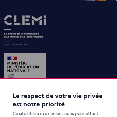
Images
Le respect de votre vie privée
ACTIONS ÉDUCATIVES
est notre priorité
FORMATION
RESSOURCES
Ce site utilise des cookies nous permettant