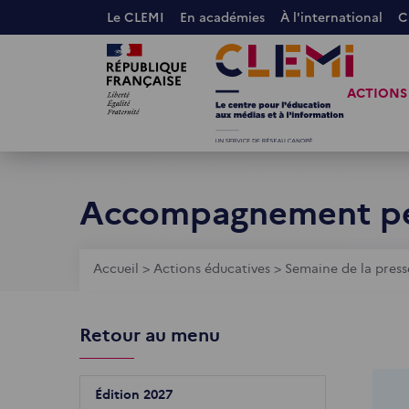
Aller
Le CLEMI
En académies
À l'international
C
au
Images
Images
contenu
principal
ACTIONS
Accompagnement p
Fil
Accueil
>
Actions éducatives
>
Semaine de la press
d'Ariane
Retour au menu
Édition 2027