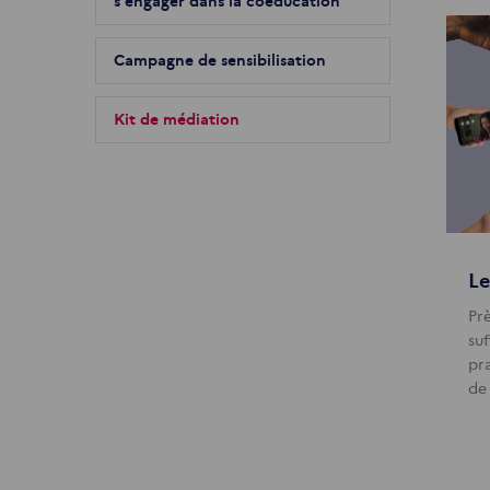
s'engager dans la coéducation
Campagne de sensibilisation
Kit de médiation
Le
Pr
su
pr
de