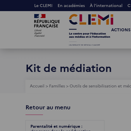
Aller
Le CLEMI
En académies
À l'international
C
au
Images
Images
contenu
principal
ACTIONS
Kit de médiation
Fil
Accueil
>
Familles
>
Outils de sensibilisation et mé
d'Ariane
Retour au menu
Parentalité et numérique :