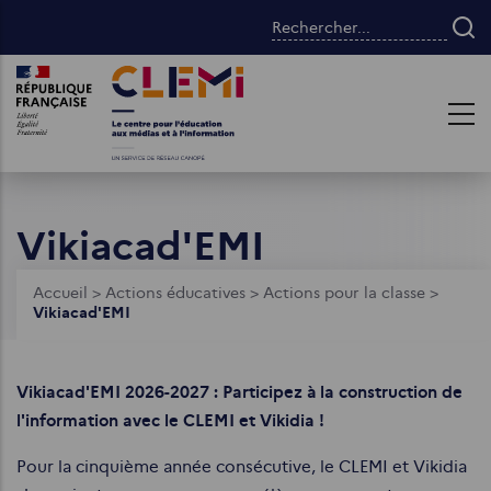
Aller
Rechercher...
au
contenu
Images
Images
principal
Vikiacad'EMI
Fil
Accueil
>
Actions éducatives
>
Actions pour la classe
>
Vikiacad'EMI
d'Ariane
Vikiacad'EMI 2026-2027 : Participez à la construction de
l'information avec le CLEMI et Vikidia !
Pour la cinquième année consécutive, le CLEMI et Vikidia