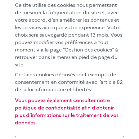
RESSOURCES
Ce site utilise des cookies nous permettant
MÉDIAS SCOLAIRES
de mesurer la fréquentation du site et, avec
votre accord, d’en améliorer les contenus et
FAMILLES
les services ainsi que votre expérience. Votre
Le CLEMI
choix sera sauvegardé pendant 13 mois. Vous
En académies
pouvez modifier vos préférences à tout
moment via la page "Gestion des cookies" à
À l'international
retrouver dans le menu en pied de page du
CLEMI sup
site.
Nos partenaires
Certains cookies déposés sont exempts de
Espace presse
consentement en conformité avec l’article 82
de la loi informatique et libertés.
EN
Vous pouvez également consulter notre
politique de confidentialité afin d’obtenir
Si vous souhaitez vous abonner gratuitement à la lettre
plus d’informations sur le traitement de vos
d'information mensuelle du CLEMI, cliquez
ici →
données.
SUIVEZ-NOUS