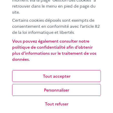
moment via la page "Gestion des cookies" à
À l'international
retrouver dans le menu en pied de page du
CLEMI sup
site.
Nos partenaires
Certains cookies déposés sont exempts de
Espace presse
consentement en conformité avec l’article 82
de la loi informatique et libertés.
EN
Vous pouvez également consulter notre
politique de confidentialité afin d’obtenir
Si vous souhaitez vous abonner gratuitement à la lettre
plus d’informations sur le traitement de vos
d'information mensuelle du CLEMI, cliquez
ici →
données.
SUIVEZ-NOUS
sur les réseaux sociaux
Tout accepter
Personnaliser
©
2026 CLEMI
Nous contacter
Tout refuser
Mentions légales