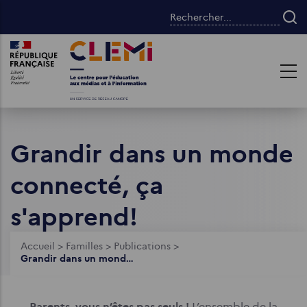
Aller
Rechercher...
au
contenu
Images
Images
principal
Grandir dans un monde
connecté, ça
s'apprend!
Fil
Accueil
>
Familles
>
Publications
>
Grandir dans un monde connecté, ça s'apprend!
d'Ariane
Parents, vous n’êtes pas seuls !
L’ensemble de la