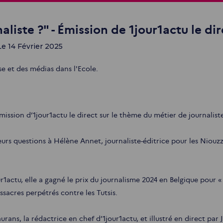
aliste ?" - Émission de 1jour1actu le di
Le 14 Février 2025
e et des médias dans l'Ecole.
ission d’1jour1actu le direct sur le thème du métier de journalist
urs questions à Hélène Annet, journaliste-éditrice pour les Niouzz 
r1actu, elle a gagné le prix du journalisme 2024 en Belgique pour «
sacres perpétrés contre les Tutsis.
rans, la rédactrice en chef d’1jour1actu, et illustré en direct par