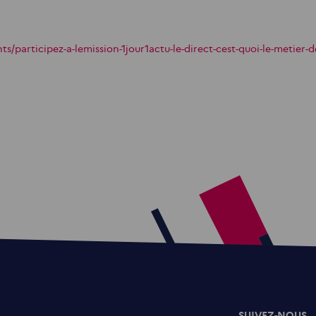
s/participez-a-lemission-1jour1actu-le-direct-cest-quoi-le-metier-d
SUIVEZ-NOUS