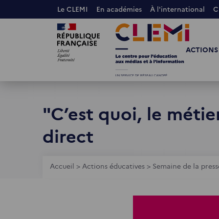
Aller
Le CLEMI
En académies
À l'international
C
au
Images
Images
contenu
principal
ACTIONS
"C’est quoi, le métie
direct
Fil
Accueil
>
Actions éducatives
>
Semaine de la press
d'Ariane