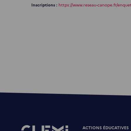
Inscriptions :
https://www.reseau-canope.fr/enque
ACTIONS ÉDUCATIVES
Images