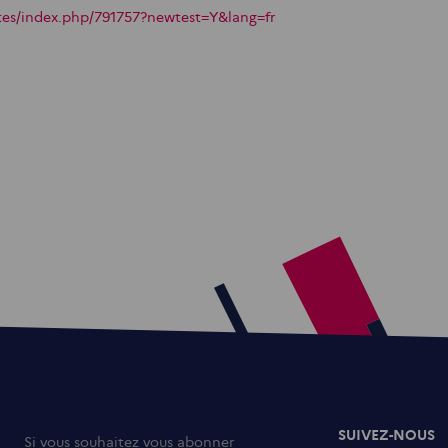
tes/index.php/791757?newtest=Y&lang=fr
SUIVEZ-NOUS
Si vous souhaitez vous abonner