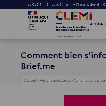
Aller
Le CLEMI
En académies
À l'international
C
au
Images
Images
contenu
principal
ACTIONS
Comment bien s'info
Brief.me
Fil
Accueil
>
Actions éducatives
>
Semaine de la press
d'Ariane