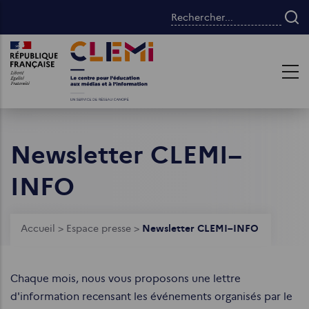
Aller
Rechercher...
au
contenu
Images
Images
principal
Newsletter CLEMI–
INFO
Fil
Accueil
>
Espace presse
>
Newsletter CLEMI–INFO
d'Ariane
Chaque mois, nous vous proposons une lettre
d'information recensant les événements organisés par le