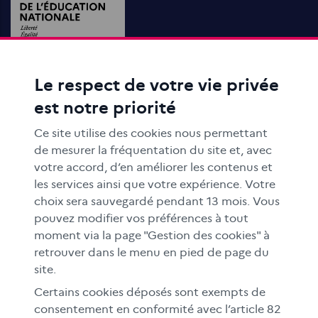
Le respect de votre vie privée
ACTIONS ÉDUCATIVES
est notre priorité
FORMATION
RESSOURCES
Ce site utilise des cookies nous permettant
MÉDIAS SCOLAIRES
de mesurer la fréquentation du site et, avec
votre accord, d’en améliorer les contenus et
FAMILLES
les services ainsi que votre expérience. Votre
Le CLEMI
choix sera sauvegardé pendant 13 mois. Vous
En académies
pouvez modifier vos préférences à tout
moment via la page "Gestion des cookies" à
À l'international
retrouver dans le menu en pied de page du
CLEMI sup
site.
Nos partenaires
Certains cookies déposés sont exempts de
Espace presse
consentement en conformité avec l’article 82