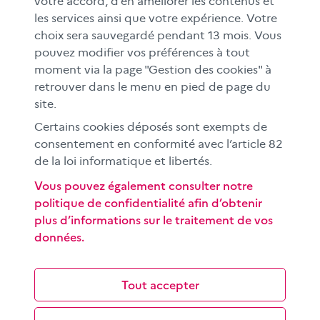
votre accord, d’en améliorer les contenus et
FAMILLES
les services ainsi que votre expérience. Votre
Le CLEMI
choix sera sauvegardé pendant 13 mois. Vous
En académies
pouvez modifier vos préférences à tout
moment via la page "Gestion des cookies" à
À l'international
retrouver dans le menu en pied de page du
CLEMI sup
site.
Nos partenaires
Certains cookies déposés sont exempts de
Espace presse
consentement en conformité avec l’article 82
EN
de la loi informatique et libertés.
Vous pouvez également consulter notre
politique de confidentialité afin d’obtenir
Si vous souhaitez vous abonner gratuitement à la lettre
plus d’informations sur le traitement de vos
d'information mensuelle du CLEMI, cliquez
ici →
données.
SUIVEZ-NOUS
sur les réseaux sociaux
Tout accepter