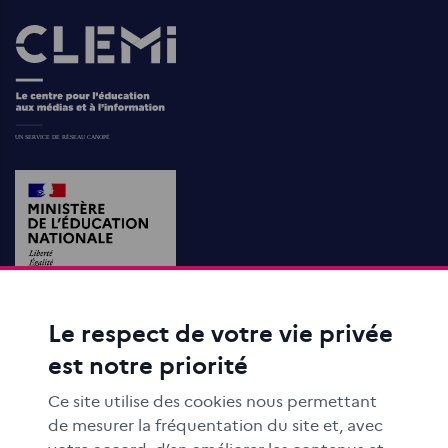
Images
Le respect de votre vie privée
ACTIONS ÉDUCATIVES
est notre priorité
FORMATION
RESSOURCES
Ce site utilise des cookies nous permettant
MÉDIAS SCOLAIRES
de mesurer la fréquentation du site et, avec