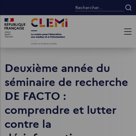
Aller
Rechercher...
au
contenu
Images
Images
principal
Deuxième année du
séminaire de recherche
DE FACTO :
comprendre et lutter
contre la