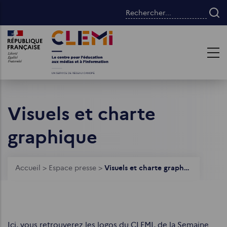
Aller
Rechercher...
au
contenu
Images
Images
principal
Visuels et charte
graphique
Fil
Accueil
>
Espace presse
>
Visuels et charte graphique
d'Ariane
Ici, vous retrouverez les logos du CLEMI, de la Semaine