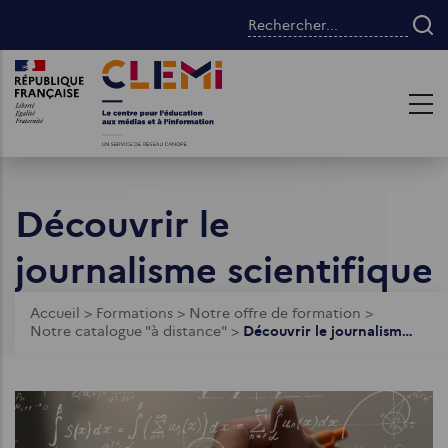
Aller
Rechercher...
au
contenu
Images
Images
principal
Découvrir le
journalisme scientifique
Fil
Accueil
>
Formations
>
Notre offre de formation
>
Notre catalogue "à distance"
>
Découvrir le journalisme scientifique
d'Ariane