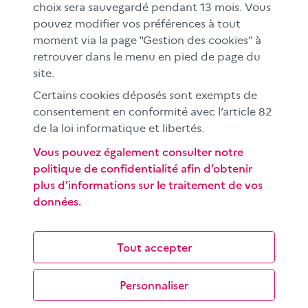
Le CLEMI
choix sera sauvegardé pendant 13 mois. Vous
En académies
pouvez modifier vos préférences à tout
moment via la page "Gestion des cookies" à
À l'international
retrouver dans le menu en pied de page du
CLEMI sup
site.
Nos partenaires
Certains cookies déposés sont exempts de
Espace presse
consentement en conformité avec l’article 82
de la loi informatique et libertés.
EN
Vous pouvez également consulter notre
politique de confidentialité afin d’obtenir
Si vous souhaitez vous abonner gratuitement à la lettre
plus d’informations sur le traitement de vos
d'information mensuelle du CLEMI, cliquez
ici →
données.
SUIVEZ-NOUS
sur les réseaux sociaux
Tout accepter
Personnaliser
©
2026 CLEMI
Nous contacter