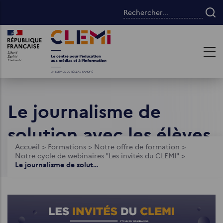
Aller
Rechercher...
au
contenu
Images
Images
principal
Le journalisme de
solution avec les élèves
Fil
Accueil
>
Formations
>
Notre offre de formation
>
Notre cycle de webinaires "Les invités du CLEMI"
>
d'Ariane
Le journalisme de solution avec les élèves