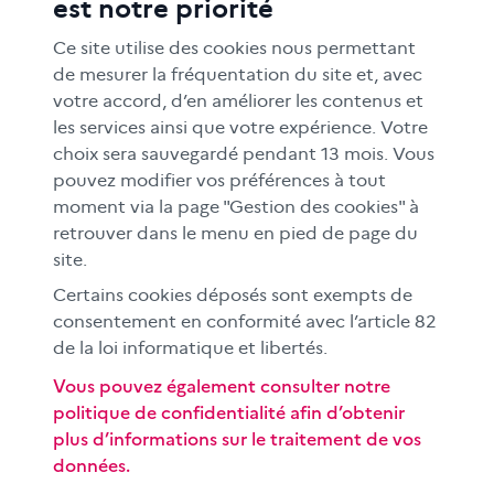
est notre priorité
FORMATION
RESSOURCES
Ce site utilise des cookies nous permettant
MÉDIAS SCOLAIRES
de mesurer la fréquentation du site et, avec
votre accord, d’en améliorer les contenus et
FAMILLES
les services ainsi que votre expérience. Votre
Le CLEMI
choix sera sauvegardé pendant 13 mois. Vous
En académies
pouvez modifier vos préférences à tout
moment via la page "Gestion des cookies" à
À l'international
retrouver dans le menu en pied de page du
CLEMI sup
site.
Nos partenaires
Certains cookies déposés sont exempts de
Espace presse
consentement en conformité avec l’article 82
de la loi informatique et libertés.
EN
Vous pouvez également consulter notre
politique de confidentialité afin d’obtenir
Si vous souhaitez vous abonner gratuitement à la lettre
plus d’informations sur le traitement de vos
d'information mensuelle du CLEMI, cliquez
ici →
données.