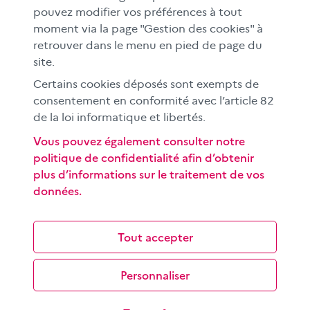
En académies
pouvez modifier vos préférences à tout
moment via la page "Gestion des cookies" à
À l'international
retrouver dans le menu en pied de page du
CLEMI sup
site.
Nos partenaires
Certains cookies déposés sont exempts de
Espace presse
consentement en conformité avec l’article 82
EN
de la loi informatique et libertés.
Vous pouvez également consulter notre
politique de confidentialité afin d’obtenir
Si vous souhaitez vous abonner gratuitement à la lettre
plus d’informations sur le traitement de vos
d'information mensuelle du CLEMI, cliquez
ici →
données.
SUIVEZ-NOUS
sur les réseaux sociaux
Tout accepter
Personnaliser
©
2026 CLEMI
Nous contacter