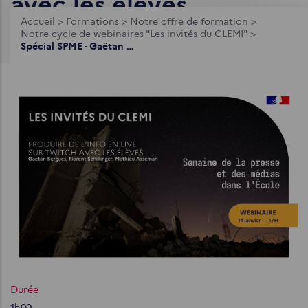
avec les élèves
Fil
Accueil
>
Formations
>
Notre offre de formation
>
Notre cycle de webinaires "Les invités du CLEMI"
>
d'Ariane
Spécial SPME - Gaëtan Bergues, Florent Schilliger & Mathieu Asseman - Produire de l'info en live sur Twitch avec les élèves
Durée
1h00