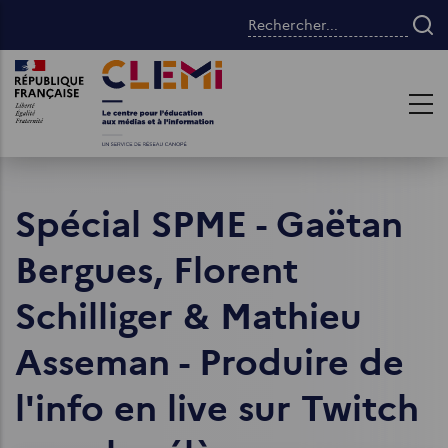
Aller
Rechercher...
au
contenu
Images
Images
principal
Spécial SPME - Gaëtan
Bergues, Florent
Schilliger & Mathieu
Asseman - Produire de
l'info en live sur Twitch