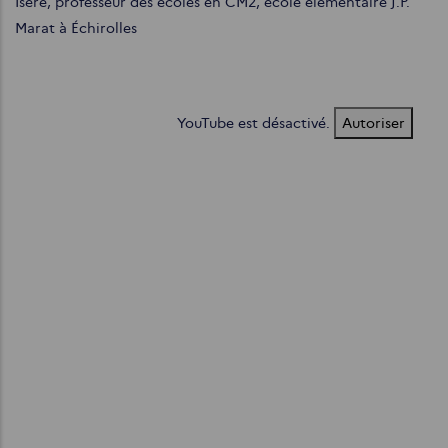
Isère, professeur des écoles en CM2, école élémentaire J.P.
Marat à Échirolles
YouTube est désactivé.
Autoriser