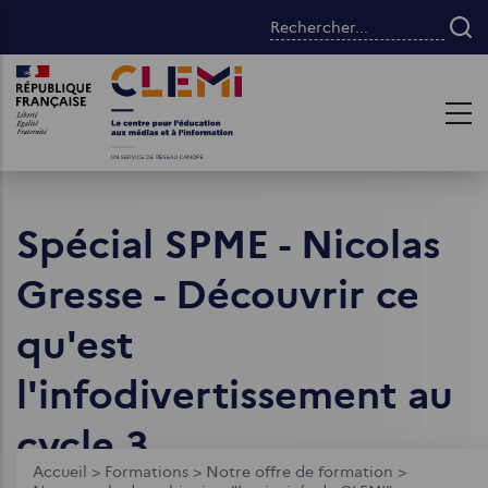
Aller
Rechercher...
au
contenu
Images
Images
principal
Spécial SPME - Nicolas
Gresse - Découvrir ce
qu'est
l'infodivertissement au
cycle 3
Fil
Accueil
>
Formations
>
Notre offre de formation
>