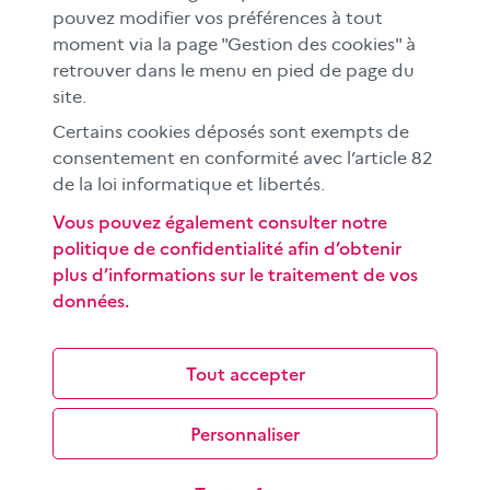
En académies
pouvez modifier vos préférences à tout
moment via la page "Gestion des cookies" à
À l'international
retrouver dans le menu en pied de page du
CLEMI sup
site.
Nos partenaires
Certains cookies déposés sont exempts de
Espace presse
consentement en conformité avec l’article 82
EN
de la loi informatique et libertés.
Vous pouvez également consulter notre
politique de confidentialité afin d’obtenir
Si vous souhaitez vous abonner gratuitement à la lettre
plus d’informations sur le traitement de vos
d'information mensuelle du CLEMI, cliquez
ici →
données.
SUIVEZ-NOUS
sur les réseaux sociaux
Tout accepter
Personnaliser
©
2026 CLEMI
Nous contacter