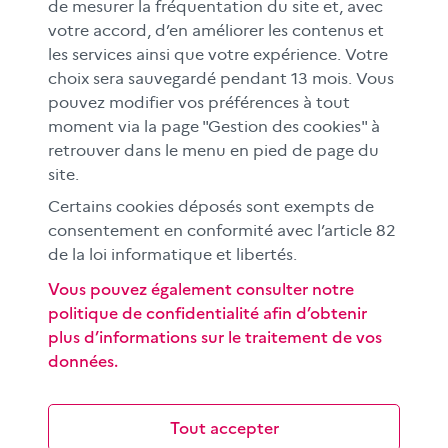
MÉDIAS SCOLAIRES
de mesurer la fréquentation du site et, avec
votre accord, d’en améliorer les contenus et
FAMILLES
les services ainsi que votre expérience. Votre
Le CLEMI
choix sera sauvegardé pendant 13 mois. Vous
En académies
pouvez modifier vos préférences à tout
moment via la page "Gestion des cookies" à
À l'international
retrouver dans le menu en pied de page du
CLEMI sup
site.
Nos partenaires
Certains cookies déposés sont exempts de
Espace presse
consentement en conformité avec l’article 82
de la loi informatique et libertés.
EN
Vous pouvez également consulter notre
politique de confidentialité afin d’obtenir
Si vous souhaitez vous abonner gratuitement à la lettre
plus d’informations sur le traitement de vos
d'information mensuelle du CLEMI, cliquez
ici →
données.
SUIVEZ-NOUS
sur les réseaux sociaux
Tout accepter