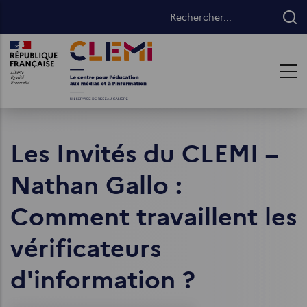
Aller
Rechercher...
au
contenu
Images
Images
principal
Les Invités du CLEMI –
Nathan Gallo :
Comment travaillent les
vérificateurs
d'information ?