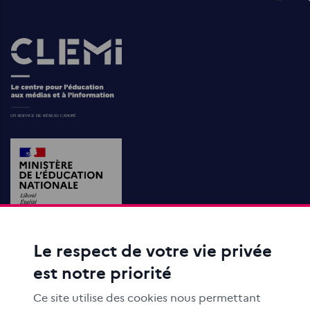
Images
Le respect de votre vie privée
ACTIONS ÉDUCATIVES
est notre priorité
FORMATION
RESSOURCES
Ce site utilise des cookies nous permettant