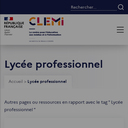
Aller
Rechercher...
au
contenu
Images
Images
principal
Lycée professionnel
Fil
Accueil
>
Lycée professionnel
d'Ariane
Autres pages ou ressources en rapport avec le tag " Lycée
professionnel "