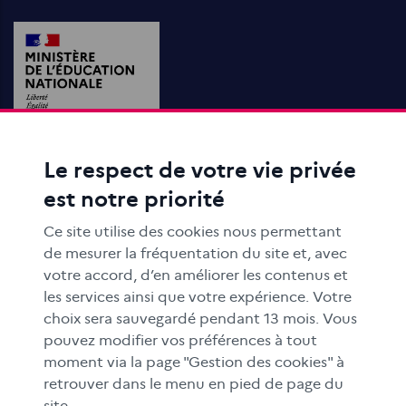
Le respect de votre vie privée
ACTIONS ÉDUCATIVES
est notre priorité
FORMATION
RESSOURCES
Ce site utilise des cookies nous permettant
MÉDIAS SCOLAIRES
de mesurer la fréquentation du site et, avec
votre accord, d’en améliorer les contenus et
FAMILLES
les services ainsi que votre expérience. Votre
Le CLEMI
choix sera sauvegardé pendant 13 mois. Vous
En académies
pouvez modifier vos préférences à tout
moment via la page "Gestion des cookies" à
À l'international
retrouver dans le menu en pied de page du
CLEMI sup
site.