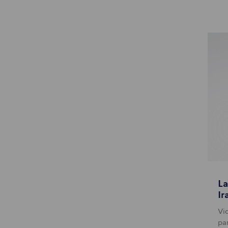
La
Ir
Vi
pa