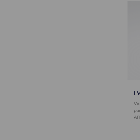
L'
Vi
pa
AF