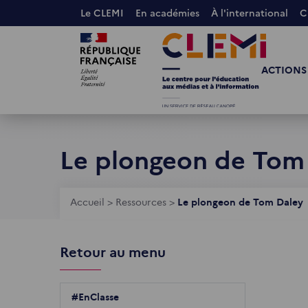
Aller
Le CLEMI
En académies
À l'international
C
au
Images
Images
contenu
principal
ACTIONS
Le plongeon de Tom
Fil
Accueil
>
Ressources
>
Le plongeon de Tom Daley
d'Ariane
Retour au menu
#EnClasse