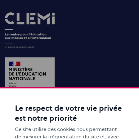
Images
Le respect de votre vie privée
ACTIONS ÉDUCATIVES
est notre priorité
FORMATION
RESSOURCES
Ce site utilise des cookies nous permettant
MÉDIAS SCOLAIRES
de mesurer la fréquentation du site et, avec