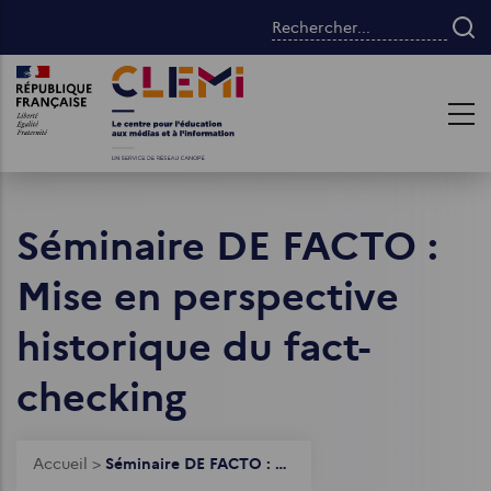
Aller
Rechercher...
au
contenu
Images
Images
principal
Séminaire DE FACTO :
Mise en perspective
historique du fact-
checking
Fil
Accueil
>
Séminaire DE FACTO : Mise en perspective historique du fact-checking