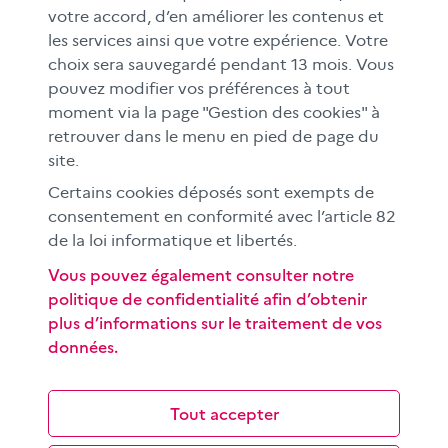
votre accord, d’en améliorer les contenus et
FAMILLES
les services ainsi que votre expérience. Votre
Le CLEMI
choix sera sauvegardé pendant 13 mois. Vous
En académies
pouvez modifier vos préférences à tout
moment via la page "Gestion des cookies" à
À l'international
retrouver dans le menu en pied de page du
CLEMI sup
site.
Nos partenaires
Certains cookies déposés sont exempts de
Espace presse
consentement en conformité avec l’article 82
EN
de la loi informatique et libertés.
Vous pouvez également consulter notre
politique de confidentialité afin d’obtenir
Si vous souhaitez vous abonner gratuitement à la lettre
plus d’informations sur le traitement de vos
d'information mensuelle du CLEMI, cliquez
ici →
données.
SUIVEZ-NOUS
sur les réseaux sociaux
Tout accepter