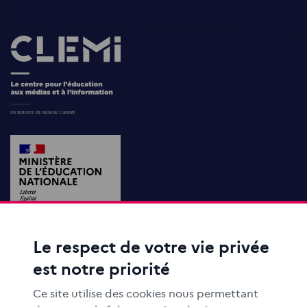
Images
Le respect de votre vie privée
ACTIONS ÉDUCATIVES
est notre priorité
FORMATION
RESSOURCES
Ce site utilise des cookies nous permettant