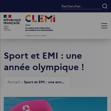
Aller
Rechercher...
au
contenu
Images
Images
principal
Sport et EMI : une
année olympique !
Fil
Accueil
>
Sport et EMI : une année olympique !
d'Ariane