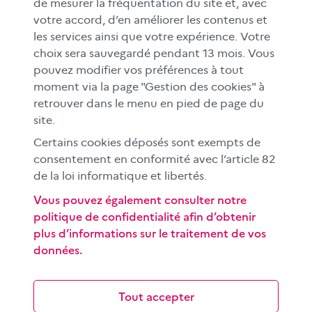
MÉDIAS SCOLAIRES
de mesurer la fréquentation du site et, avec
votre accord, d’en améliorer les contenus et
FAMILLES
les services ainsi que votre expérience. Votre
Le CLEMI
choix sera sauvegardé pendant 13 mois. Vous
En académies
pouvez modifier vos préférences à tout
moment via la page "Gestion des cookies" à
À l'international
retrouver dans le menu en pied de page du
CLEMI sup
site.
Nos partenaires
Certains cookies déposés sont exempts de
Espace presse
consentement en conformité avec l’article 82
EN
de la loi informatique et libertés.
Vous pouvez également consulter notre
politique de confidentialité afin d’obtenir
Si vous souhaitez vous abonner gratuitement à la lettre
plus d’informations sur le traitement de vos
d'information mensuelle du CLEMI, cliquez
ici →
données.
SUIVEZ-NOUS
sur les réseaux sociaux
Tout accepter