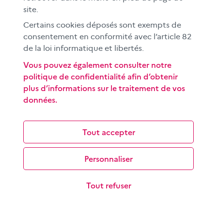
CLEMI sup
site.
Nos partenaires
Certains cookies déposés sont exempts de
Espace presse
consentement en conformité avec l’article 82
EN
de la loi informatique et libertés.
Vous pouvez également consulter notre
politique de confidentialité afin d’obtenir
Si vous souhaitez vous abonner gratuitement à la lettre
plus d’informations sur le traitement de vos
d'information mensuelle du CLEMI, cliquez
ici →
données.
SUIVEZ-NOUS
sur les réseaux sociaux
Tout accepter
Personnaliser
©
2026 CLEMI
Nous contacter
Tout refuser
Mentions légales
Données personnelles