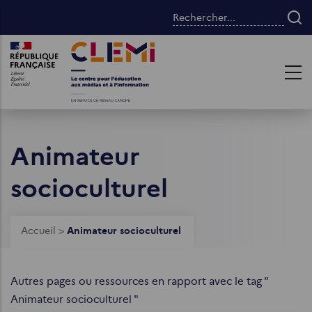
Aller
Rechercher...
au
contenu
Images
Images
principal
Animateur
socioculturel
Fil
Accueil
>
Animateur socioculturel
d'Ariane
Autres pages ou ressources en rapport avec le tag "
Animateur socioculturel "