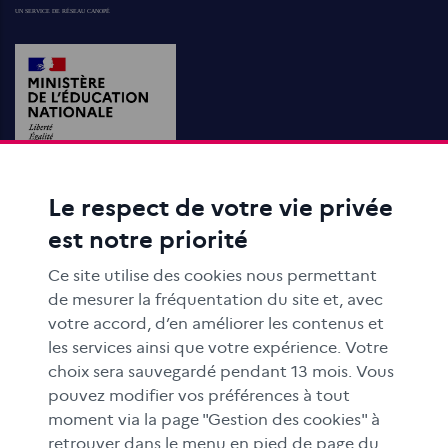
Le respect de votre vie privée
ACTIONS ÉDUCATIVES
est notre priorité
FORMATION
RESSOURCES
Ce site utilise des cookies nous permettant
MÉDIAS SCOLAIRES
de mesurer la fréquentation du site et, avec
votre accord, d’en améliorer les contenus et
FAMILLES
les services ainsi que votre expérience. Votre
Le CLEMI
choix sera sauvegardé pendant 13 mois. Vous
En académies
pouvez modifier vos préférences à tout
moment via la page "Gestion des cookies" à
À l'international
retrouver dans le menu en pied de page du