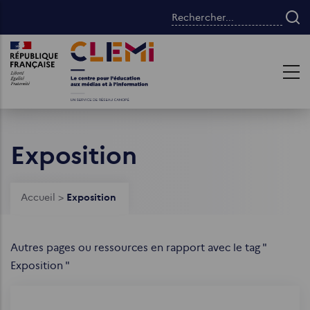
Aller
Rechercher...
au
contenu
Images
Images
principal
Exposition
Fil
Accueil
>
Exposition
d'Ariane
Autres pages ou ressources en rapport avec le tag "
Exposition "