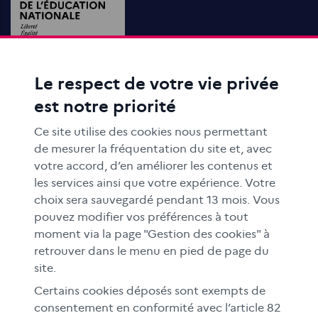
Le respect de votre vie privée
ACTIONS ÉDUCATIVES
est notre priorité
FORMATION
RESSOURCES
Ce site utilise des cookies nous permettant
MÉDIAS SCOLAIRES
de mesurer la fréquentation du site et, avec
votre accord, d’en améliorer les contenus et
FAMILLES
les services ainsi que votre expérience. Votre
Le CLEMI
choix sera sauvegardé pendant 13 mois. Vous
En académies
pouvez modifier vos préférences à tout
moment via la page "Gestion des cookies" à
À l'international
retrouver dans le menu en pied de page du
CLEMI sup
site.
Nos partenaires
Certains cookies déposés sont exempts de
Espace presse
consentement en conformité avec l’article 82