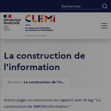
Aller
Rechercher...
au
contenu
Images
Images
principal
La construction de
l'information
Fil
Accueil
>
La construction de l'information
d'Ariane
Autres pages ou ressources en rapport avec le tag " La
construction de l&#039;information "