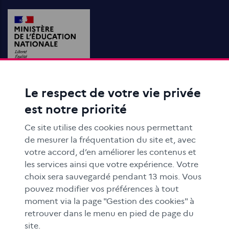
Le respect de votre vie privée
ACTIONS ÉDUCATIVES
est notre priorité
FORMATION
RESSOURCES
Ce site utilise des cookies nous permettant
MÉDIAS SCOLAIRES
de mesurer la fréquentation du site et, avec
votre accord, d’en améliorer les contenus et
FAMILLES
les services ainsi que votre expérience. Votre
Le CLEMI
choix sera sauvegardé pendant 13 mois. Vous
En académies
pouvez modifier vos préférences à tout
moment via la page "Gestion des cookies" à
À l'international
retrouver dans le menu en pied de page du
CLEMI sup
site.