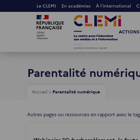
Aller
Le CLEMI
En académies
À l'international
C
au
Images
Images
contenu
principal
ACTIONS
Parentalité numériq
Fil
Accueil
>
Parentalité numérique
d'Ariane
Autres pages ou ressources en rapport avec le tag