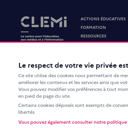
ACTIONS ÉDUCATIVES
Images
FORMATION
RESSOURCES
MÉDIAS SCOLAIRES
FAMILLES
Le CLEMI
Le respect de votre vie privée est
En académies
Ce site utilise des cookies nous permettant de mes
À l'international
améliorer les contenus et les services ainsi que v
CLEMI sup
Vous pouvez modifier vos préférences à tout mome
en pied de page du site.
Nos partenaires
Certains cookies déposés sont exempts de consente
Espace presse
libertés.
EN
Vous pouvez également consulter notre politique d