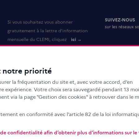
SUIVEZ-NOUS
Si vous souhaitez vous abonner
sur les réseaux s
gratuitement à la lettre d'information
mensuelle du CLEMI, cliquez
ici →
 notre priorité
urer la fréquentation du site et, avec votre accord, d’en
otre expérience. Votre choix sera sauvegardé pendant 13 moi
nt via la page "Gestion des cookies" à retrouver dans le 
ment en conformité avec l’article 82 de la loi informatiq
e confidentialité afin d’obtenir plus d’informations sur l