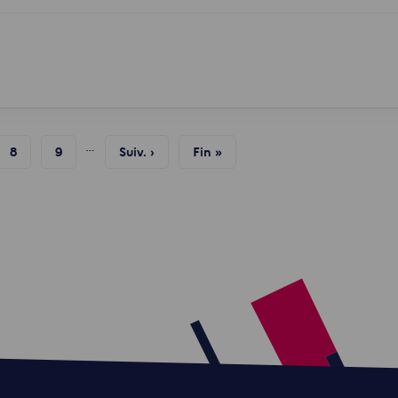
…
Page
8
Page
9
Page
Suiv. ›
Dernière
Fin »
Suivante
Page