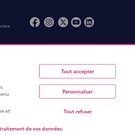
ociaux
Tout accepter
s.
Personnaliser
menu
Tout refuser
ue et
e traitement de vos données.