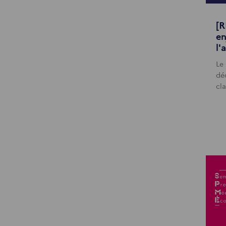
[R
en
l'
Le
dé
cla