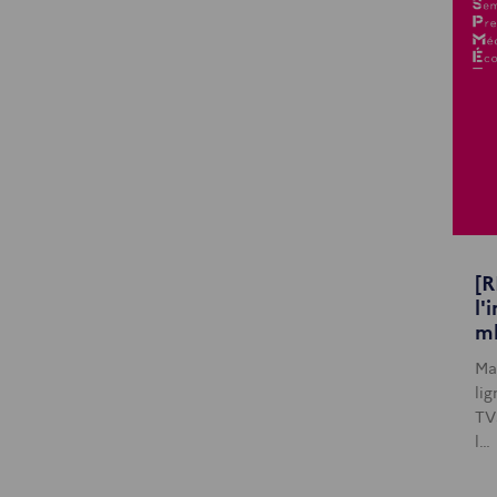
[R
l'
m
Ma
li
TV
l…