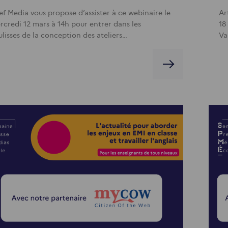
ief Media vous propose d’assister à ce webinaire le
Ar
rcredi 12 mars à 14h pour entrer dans les
18
ulisses de la conception des ateliers…
Va