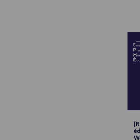
[R
éd
We