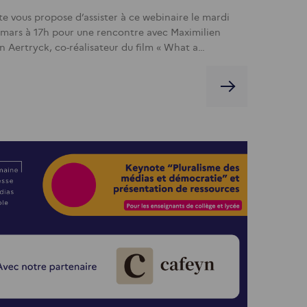
te vous propose d’assister à ce webinaire le mardi
 mars à 17h pour une rencontre avec Maximilien
n Aertryck, co-réalisateur du film « What a…