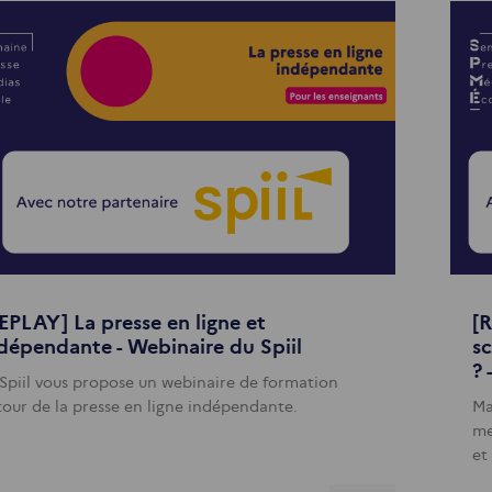
EPLAY] La presse en ligne et
[
dépendante - Webinaire du Spiil
sc
?
 Spiil vous propose un webinaire de formation
tour de la presse en ligne indépendante.
Ma
me
et