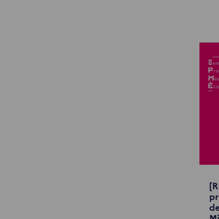
[R
pr
de
M