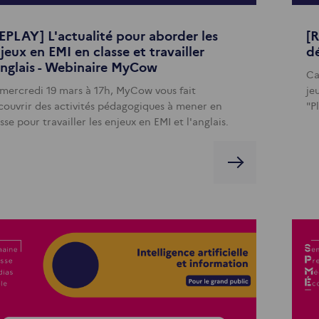
EPLAY] L'actualité pour aborder les
[R
jeux en EMI en classe et travailler
d
anglais - Webinaire MyCow
Ca
 mercredi 19 mars à 17h, MyCow vous fait
je
couvrir des activités pédagogiques à mener en
"P
sse pour travailler les enjeux en EMI et l'anglais.