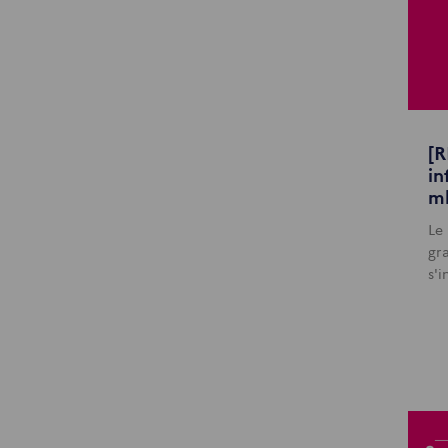
[R
in
m
Le
gr
s'