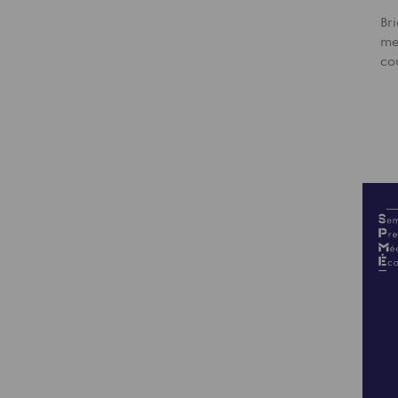
Br
me
co