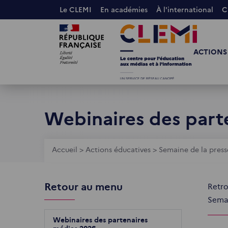
Aller
Le CLEMI
En académies
À l'international
C
au
Images
Images
contenu
principal
ACTIONS
Webinaires des part
Fil
Accueil
>
Actions éducatives
>
Semaine de la press
d'Ariane
Retour au menu
Retro
Semai
Webinaires des partenaires