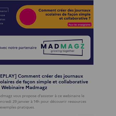
REPLAY] Comment créer des journaux
olaires de façon simple et collaborative
 - Webinaire Madmagz
dmagz vous propose d’assister à ce webinaire le
rcredi 29 janvier à 14h pour découvrir ressources
 exemples pratiques.