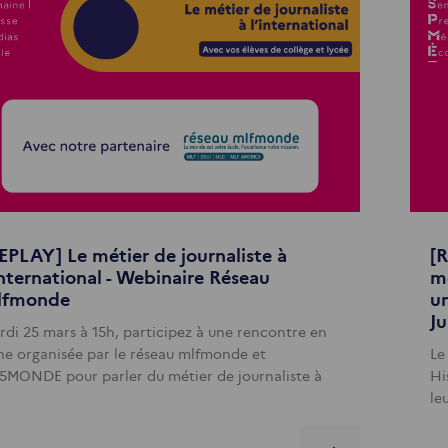
EPLAY] Le métier de journaliste à
[R
international - Webinaire Réseau
mé
lfmonde
un
Ju
rdi 25 mars à 15h, participez à une rencontre en
gne organisée par le réseau mlfmonde et
Le
5MONDE pour parler du métier de journaliste à
Hi
le