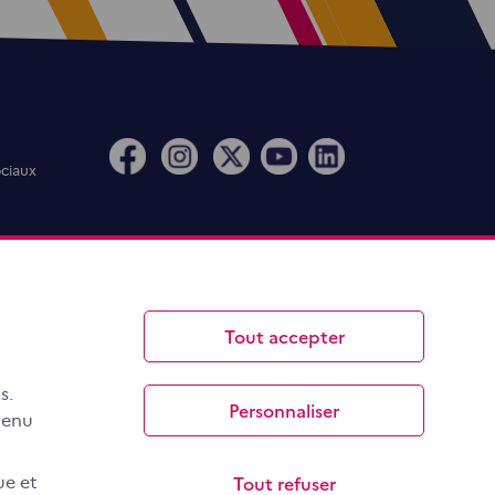
ociaux
Tout accepter
s.
Personnaliser
menu
Tout refuser
ue et