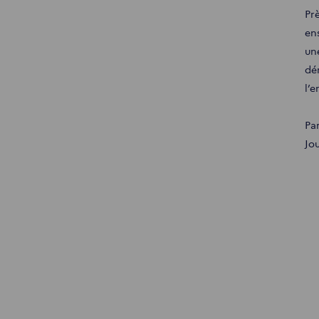
Prè
en
un
dém
l’
Pa
Jo