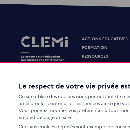
ACTIONS ÉDUCATIVES
Images
FORMATION
RESSOURCES
MÉDIAS SCOLAIRES
FAMILLES
Le CLEMI
Le respect de votre vie privée est
En académies
Ce site utilise des cookies nous permettant de mes
À l'international
améliorer les contenus et les services ainsi que v
CLEMI sup
Vous pouvez modifier vos préférences à tout mome
en pied de page du site.
Nos partenaires
Certains cookies déposés sont exempts de consente
Espace presse