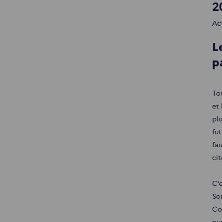
2
Ac
L
p
To
et
pl
fu
fa
ci
C’e
So
Co
nu