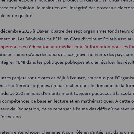
nsée et d’opinion, le maintien de l’intégrité des processus électora
ble et de qualité.
 décembre 2025 à Dakar, quatre des sept organismes fondateurs d
meroun, Les Bénévoles de l’EMI en Côte d’Ivoire et Polaris asso au
mpétences en éducation aux médias et à l’information pour les f
aticiens ainsi qu’aux décideurs et aux gouvernements des pays conc
ntégrer l’EMI dans les politiques publiques et d’en évaluer les résul
autres projets sont d’ores et déjà à l’œuvre, soutenus par l’Organi
ec ses différents organes, en particulier dans le domaine de la form
nde où 250 millions d'enfants n'ont toujours pas accès à la scolari
s compétences de base en lecture et en mathématiques. À cette oc
cteur de l’éducation, de se repenser à l’aune des défis d’une révo
information.
 réfémi entend jouer pleinement son rôle en s’intégrant dans un 