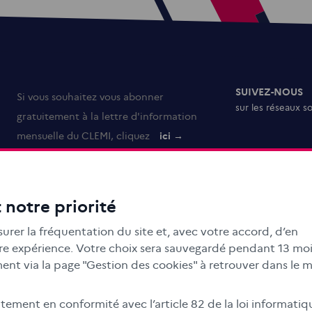
SUIVEZ-NOUS
Si vous souhaitez vous abonner
sur les réseaux s
gratuitement à la lettre d'information
mensuelle du CLEMI, cliquez
ici →
 notre priorité
urer la fréquentation du site et, avec votre accord, d’en
otre expérience. Votre choix sera sauvegardé pendant 13 moi
nt via la page "Gestion des cookies" à retrouver dans le 
ment en conformité avec l’article 82 de la loi informatiq