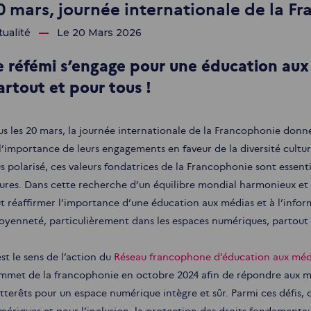
0 mars, journée internationale de la F
tualité
Le 20 Mars 2026
e réfémi s’engage pour une éducation aux 
artout et pour tous !
us les 20 mars, la journée internationale de la Francophonie donne
 l’importance de leurs engagements en faveur de la diversité cultur
us polarisé, ces valeurs fondatrices de la Francophonie sont essent
tures. Dans cette recherche d’un équilibre mondial harmonieux et 
ut réaffirmer l’importance d’une éducation aux médias et à l’info
toyenneté, particulièrement dans les espaces numériques, partout 
st le sens de l’action du
Réseau francophone d’éducation aux médi
mmet de la francophonie en octobre 2024 afin de répondre aux mult
tterêts pour un espace numérique intègre et sûr. Parmi ces défis, o
mériques et pour l’inclusion, la protection des droits fondamenta