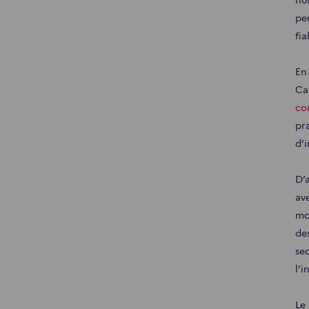
pe
fia
En
Ca
co
pr
d’i
D’
av
mo
de
se
l’
Le