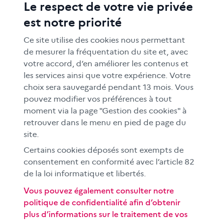
Le respect de votre vie privée
ACTIONS ÉDUCATIVES
est notre priorité
FORMATION
RESSOURCES
Ce site utilise des cookies nous permettant
MÉDIAS SCOLAIRES
de mesurer la fréquentation du site et, avec
votre accord, d’en améliorer les contenus et
FAMILLES
les services ainsi que votre expérience. Votre
Le CLEMI
choix sera sauvegardé pendant 13 mois. Vous
En académies
pouvez modifier vos préférences à tout
moment via la page "Gestion des cookies" à
À l'international
retrouver dans le menu en pied de page du
CLEMI sup
site.
Nos partenaires
Certains cookies déposés sont exempts de
Espace presse
consentement en conformité avec l’article 82
EN
de la loi informatique et libertés.
Vous pouvez également consulter notre
politique de confidentialité afin d’obtenir
Si vous souhaitez vous abonner gratuitement à la lettre
plus d’informations sur le traitement de vos
d'information mensuelle du CLEMI, cliquez
ici →