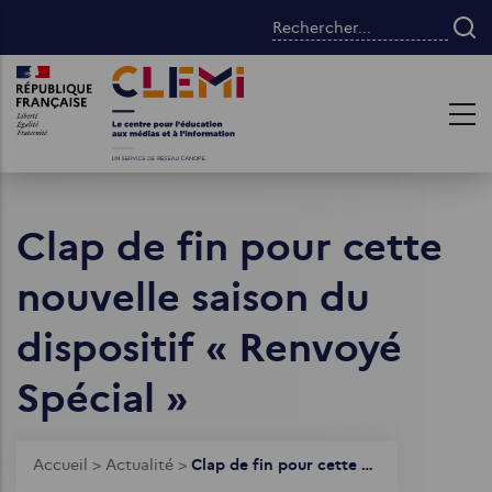
Aller
Rechercher...
au
contenu
Images
Images
principal
Clap de fin pour cette
nouvelle saison du
dispositif « Renvoyé
Spécial »
Fil
Accueil
>
Actualité
>
Clap de fin pour cette nouvelle saison du dispositif « Renvoyé Spécial »