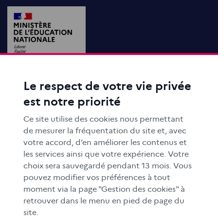
Le respect de votre vie privée
ACTIONS ÉDUCATIVES
est notre priorité
FORMATION
RESSOURCES
Ce site utilise des cookies nous permettant
MÉDIAS SCOLAIRES
de mesurer la fréquentation du site et, avec
votre accord, d’en améliorer les contenus et
FAMILLES
les services ainsi que votre expérience. Votre
Le CLEMI
choix sera sauvegardé pendant 13 mois. Vous
En académies
pouvez modifier vos préférences à tout
moment via la page "Gestion des cookies" à
À l'international
retrouver dans le menu en pied de page du
CLEMI sup
site.