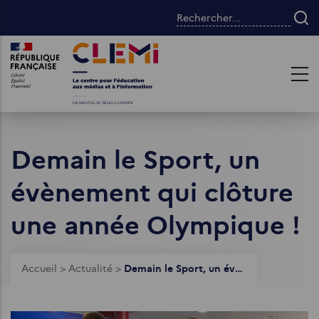
Aller
Rechercher...
au
contenu
Images
Images
principal
Demain le Sport, un
évènement qui clôture
une année Olympique !
Fil
Accueil
>
Actualité
>
Demain le Sport, un évènement qui clôture une année Olympique !
d'Ariane