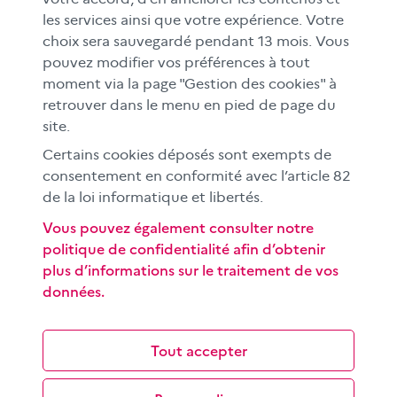
FAMILLES
les services ainsi que votre expérience. Votre
Le CLEMI
choix sera sauvegardé pendant 13 mois. Vous
En académies
pouvez modifier vos préférences à tout
moment via la page "Gestion des cookies" à
À l'international
retrouver dans le menu en pied de page du
CLEMI sup
site.
Nos partenaires
Certains cookies déposés sont exempts de
Espace presse
consentement en conformité avec l’article 82
EN
de la loi informatique et libertés.
Vous pouvez également consulter notre
politique de confidentialité afin d’obtenir
Si vous souhaitez vous abonner gratuitement à la lettre
plus d’informations sur le traitement de vos
d'information mensuelle du CLEMI, cliquez
ici →
données.
SUIVEZ-NOUS
sur les réseaux sociaux
Tout accepter