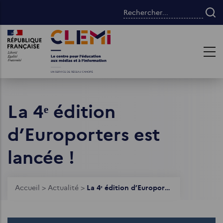
Aller
Rechercher...
au
contenu
Images
Images
principal
La 4ᵉ édition
d’Europorters est
lancée !
Fil
Accueil
>
Actualité
>
La 4ᵉ édition d’Europorters est lancée !
d'Ariane