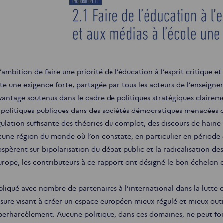
l’ambition de faire une priorité de l’éducation à l’esprit critique 
ste une exigence forte, partagée par tous les acteurs de l’enseig
vantage soutenus dans le cadre de politiques stratégiques claireme
s politiques publiques dans des sociétés démocratiques menacées d
gulation suffisante des théories du complot, des discours de haine
cune région du monde où l’on constate, en particulier en période 
spèrent sur bipolarisation du débat public et la radicalisation des
Europe, les contributeurs à ce rapport ont désigné le bon échelon 
pliqué avec nombre de partenaires à l’international dans la lutte 
sure visant à créer un espace européen mieux régulé et mieux outil
berharcèlement. Aucune politique, dans ces domaines, ne peut fonc