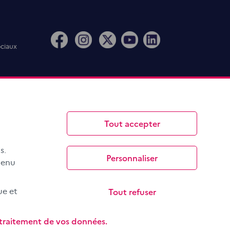
ociaux
Tout accepter
s.
Personnaliser
menu
Tout refuser
ue et
e traitement de vos données.