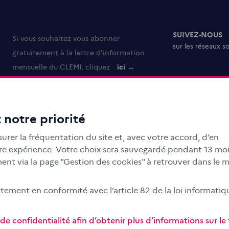
SUIVEZ-NOUS
Si vous souhaitez vous abonner
sur les réseaux s
gratuitement à la lettre d'information
mensuelle du CLEMI, cliquez
ici →
 notre priorité
urer la fréquentation du site et, avec votre accord, d’en
otre expérience. Votre choix sera sauvegardé pendant 13 moi
nt via la page "Gestion des cookies" à retrouver dans le 
ment en conformité avec l’article 82 de la loi informatiq
e confidentialité afin d’obtenir plus d’informations sur l