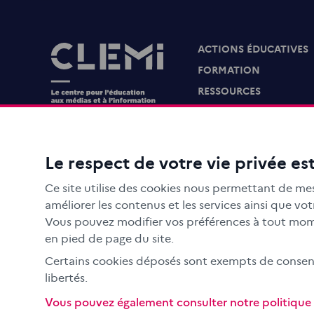
ACTIONS ÉDUCATIVES
Images
FORMATION
RESSOURCES
MÉDIAS SCOLAIRES
FAMILLES
Le CLEMI
Le respect de votre vie privée est
En académies
Ce site utilise des cookies nous permettant de mes
À l'international
améliorer les contenus et les services ainsi que v
CLEMI sup
Vous pouvez modifier vos préférences à tout mome
en pied de page du site.
Nos partenaires
Certains cookies déposés sont exempts de consente
Espace presse
libertés.
EN
Vous pouvez également consulter notre politique d