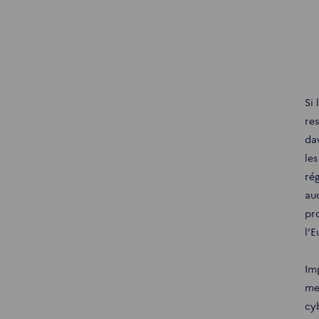
Si 
re
da
le
ré
au
pro
l’
Im
me
cy