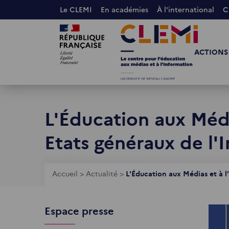
Aller
Le CLEMI
En académies
À l'international
C
au
Images
Images
contenu
principal
ACTIONS
L'Éducation aux Médi
Etats généraux de l'
Fil
Accueil
>
Actualité
>
L'Éducation aux Médias et à l
d'Ariane
Espace presse