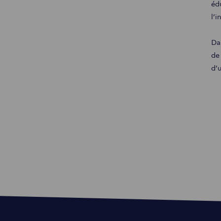
édu
l’
Da
de
d’