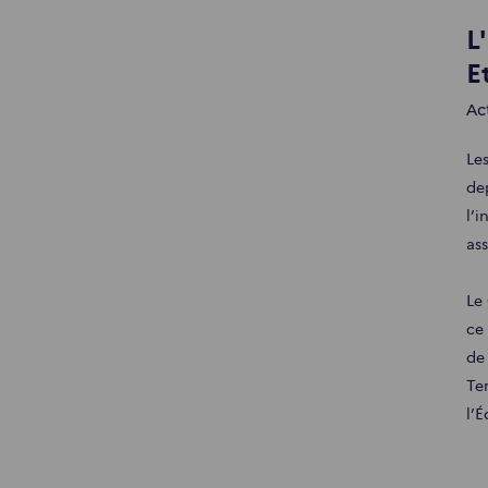
L
E
Ac
Les
dep
l’
as
Le
ce
de
Te
l’É