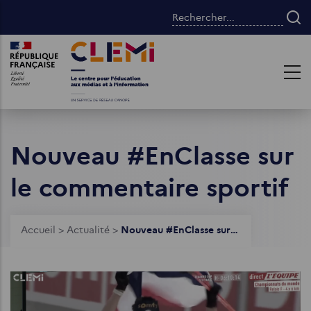
Aller
Rechercher...
au
contenu
Images
Images
principal
Nouveau #EnClasse sur
le commentaire sportif
Fil
Accueil
>
Actualité
>
Nouveau #EnClasse sur le commentaire sportif
d'Ariane