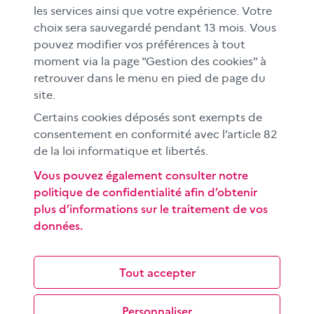
les services ainsi que votre expérience. Votre
Le CLEMI
choix sera sauvegardé pendant 13 mois. Vous
En académies
pouvez modifier vos préférences à tout
moment via la page "Gestion des cookies" à
À l'international
retrouver dans le menu en pied de page du
CLEMI sup
site.
Nos partenaires
Certains cookies déposés sont exempts de
Espace presse
consentement en conformité avec l’article 82
EN
de la loi informatique et libertés.
Vous pouvez également consulter notre
politique de confidentialité afin d’obtenir
Si vous souhaitez vous abonner gratuitement à la lettre
plus d’informations sur le traitement de vos
d'information mensuelle du CLEMI, cliquez
ici →
données.
SUIVEZ-NOUS
sur les réseaux sociaux
Tout accepter
Personnaliser
©
2026 CLEMI