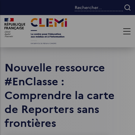
Aller
Rechercher...
au
contenu
Images
Images
principal
Nouvelle ressource
#EnClasse :
Comprendre la carte
de Reporters sans
frontières