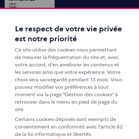
Le respect de votre vie privée
ACTIONS ÉDUCATIVES
est notre priorité
FORMATION
RESSOURCES
Ce site utilise des cookies nous permettant
MÉDIAS SCOLAIRES
de mesurer la fréquentation du site et, avec
votre accord, d’en améliorer les contenus et
FAMILLES
les services ainsi que votre expérience. Votre
Le CLEMI
choix sera sauvegardé pendant 13 mois. Vous
En académies
pouvez modifier vos préférences à tout
moment via la page "Gestion des cookies" à
À l'international
retrouver dans le menu en pied de page du
CLEMI sup
site.
Nos partenaires
Certains cookies déposés sont exempts de
Espace presse
consentement en conformité avec l’article 82
EN
de la loi informatique et libertés.