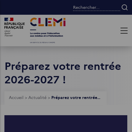
Aller
Rechercher...
au
contenu
Images
Images
principal
Préparez votre rentrée
2026-2027 !
Fil
Accueil
>
Actualité
>
Préparez votre rentrée 2026-2027 !
d'Ariane