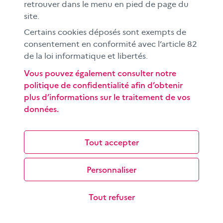
retrouver dans le menu en pied de page du
CLEMI sup
site.
Nos partenaires
Certains cookies déposés sont exempts de
Espace presse
consentement en conformité avec l’article 82
EN
de la loi informatique et libertés.
Vous pouvez également consulter notre
politique de confidentialité afin d’obtenir
Si vous souhaitez vous abonner gratuitement à la lettre
plus d’informations sur le traitement de vos
d'information mensuelle du CLEMI, cliquez
ici →
données.
SUIVEZ-NOUS
sur les réseaux sociaux
Tout accepter
Personnaliser
©
2026 CLEMI
Nous contacter
Tout refuser
Mentions légales
Données personnelles