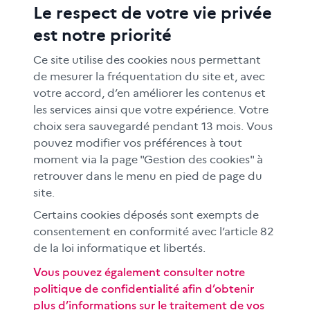
Le respect de votre vie privée
ACTIONS ÉDUCATIVES
est notre priorité
FORMATION
RESSOURCES
Ce site utilise des cookies nous permettant
MÉDIAS SCOLAIRES
de mesurer la fréquentation du site et, avec
votre accord, d’en améliorer les contenus et
FAMILLES
les services ainsi que votre expérience. Votre
Le CLEMI
choix sera sauvegardé pendant 13 mois. Vous
En académies
pouvez modifier vos préférences à tout
moment via la page "Gestion des cookies" à
À l'international
retrouver dans le menu en pied de page du
CLEMI sup
site.
Nos partenaires
Certains cookies déposés sont exempts de
Espace presse
consentement en conformité avec l’article 82
EN
de la loi informatique et libertés.
Vous pouvez également consulter notre
politique de confidentialité afin d’obtenir
Si vous souhaitez vous abonner gratuitement à la lettre
plus d’informations sur le traitement de vos
d'information mensuelle du CLEMI, cliquez
ici →