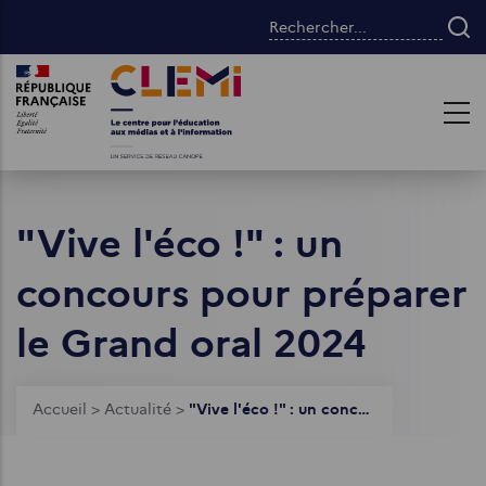
Aller
Rechercher...
au
contenu
Images
Images
principal
"Vive l'éco !" : un
concours pour préparer
le Grand oral 2024
Fil
Accueil
>
Actualité
>
"Vive l'éco !" : un concours pour préparer le Grand oral 2024
d'Ariane