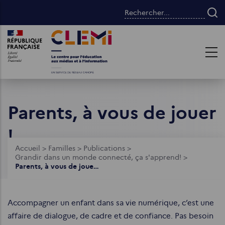
Aller
Rechercher...
au
contenu
Images
Images
principal
Parents, à vous de jouer
!
Fil
Accueil
>
Familles
>
Publications
>
Grandir dans un monde connecté, ça s'apprend!
>
d'Ariane
Parents, à vous de jouer !
Accompagner un enfant dans sa vie numérique, c’est une
affaire de dialogue, de cadre et de confiance. Pas besoin