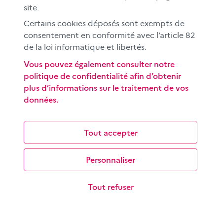
CLEMI sup
site.
Nos partenaires
Certains cookies déposés sont exempts de
Espace presse
consentement en conformité avec l’article 82
EN
de la loi informatique et libertés.
Vous pouvez également consulter notre
politique de confidentialité afin d’obtenir
Si vous souhaitez vous abonner gratuitement à la lettre
plus d’informations sur le traitement de vos
d'information mensuelle du CLEMI, cliquez
ici →
données.
SUIVEZ-NOUS
sur les réseaux sociaux
Tout accepter
Personnaliser
©
2026 CLEMI
Nous contacter
Tout refuser
Mentions légales
Données personnelles