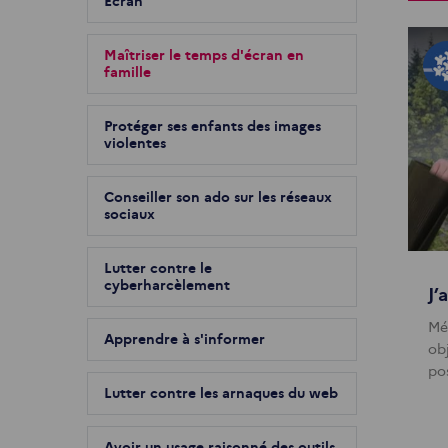
Écran
Maîtriser le temps d'écran en
famille
Protéger ses enfants des images
violentes
Conseiller son ado sur les réseaux
sociaux
Lutter contre le
cyberharcèlement
J’
Mé
Apprendre à s'informer
obj
pos
Lutter contre les arnaques du web
Avoir un usage raisonné des outils