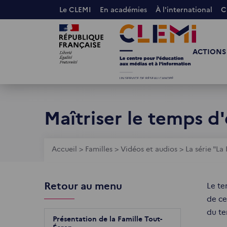
Aller
Le CLEMI
En académies
À l'international
C
au
Images
Images
contenu
principal
ACTIONS
Maîtriser le temps d'
Fil
Accueil
>
Familles
>
Vidéos et audios
>
La série "La
d'Ariane
Retour au menu
Le te
de ce
du te
Présentation de la Famille Tout-