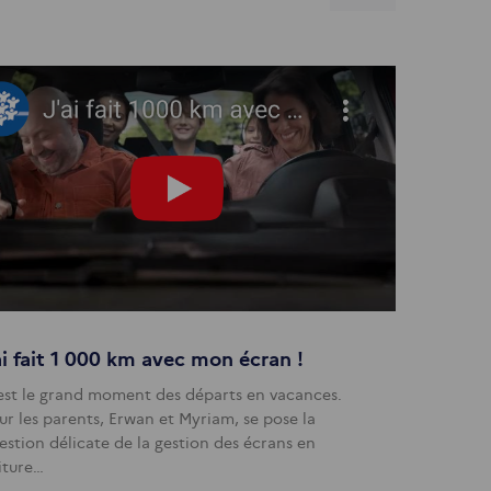
ai fait 1 000 km avec mon écran !
est le grand moment des départs en vacances.
ur les parents, Erwan et Myriam, se pose la
estion délicate de la gestion des écrans en
iture…