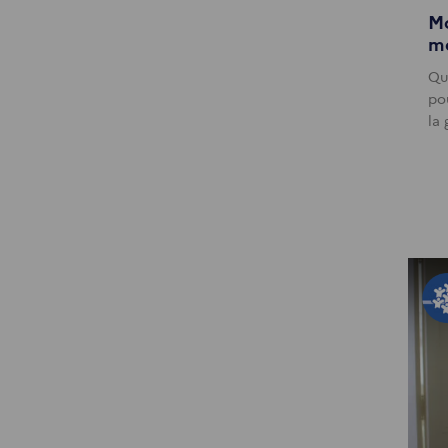
Mo
m
Qu
po
la