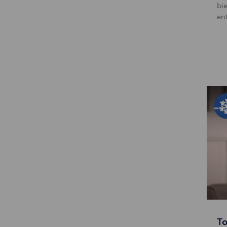
bie
en
To