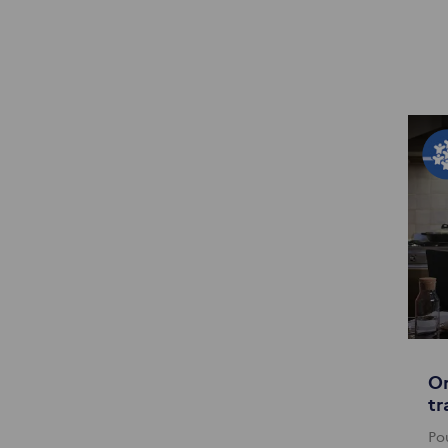
On
tr
Pou