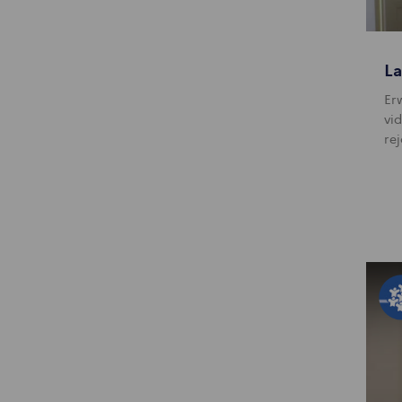
La
Er
vi
re