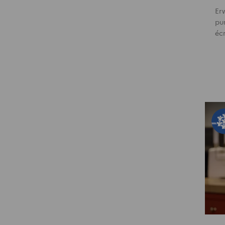
Er
pun
éc