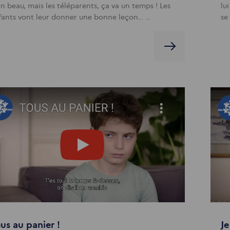
n beau, mais les téléparents, ça va un temps ! Les
lui
fants vont leur donner une bonne leçon… …
se
us au panier !
Je