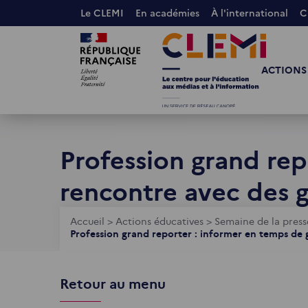
Aller
Le CLEMI
En académies
À l'international
C
au
Images
Images
contenu
principal
ACTIONS
Profession grand rep
rencontre avec des g
Fil
Accueil
>
Actions éducatives
>
Semaine de la press
Profession grand reporter : informer en temps de 
d'Ariane
Retour au menu