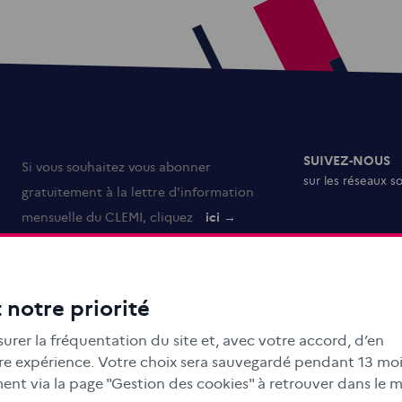
SUIVEZ-NOUS
Si vous souhaitez vous abonner
sur les réseaux s
gratuitement à la lettre d'information
mensuelle du CLEMI, cliquez
ici →
 notre priorité
urer la fréquentation du site et, avec votre accord, d’en
otre expérience. Votre choix sera sauvegardé pendant 13 moi
nt via la page "Gestion des cookies" à retrouver dans le 