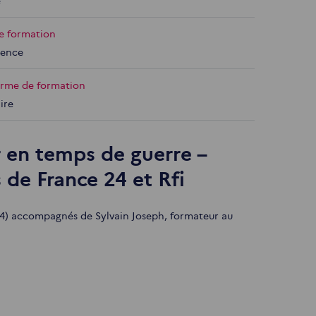
e
e formation
rence
orme de formation
ire
r en temps de guerre –
 de France 24 et Rfi
 24) accompagnés de Sylvain Joseph, formateur au