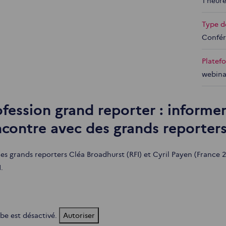
1 heur
Type d
Confé
Platef
webina
ofession grand reporter : informe
ncontre avec des grands reporters
les grands reporters Cléa Broadhurst (RFI) et Cyril Payen (France
.
be est désactivé.
Autoriser