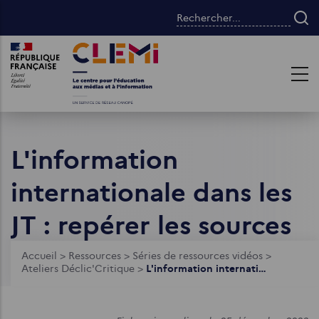
Aller
Rechercher...
au
contenu
Images
Images
principal
L'information
internationale dans les
JT : repérer les sources
Fil
Accueil
>
Ressources
>
Séries de ressources vidéos
>
Ateliers Déclic'Critique
>
L'information internationale dans les JT : repérer les sources
d'Ariane