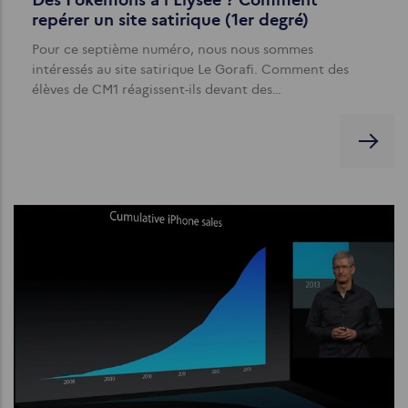
Des Pokémons à l'Elysée ? Comment
repérer un site satirique (1er degré)
Pour ce septième numéro, nous nous sommes
intéressés au site satirique Le Gorafi. Comment des
élèves de CM1 réagissent-ils devant des…