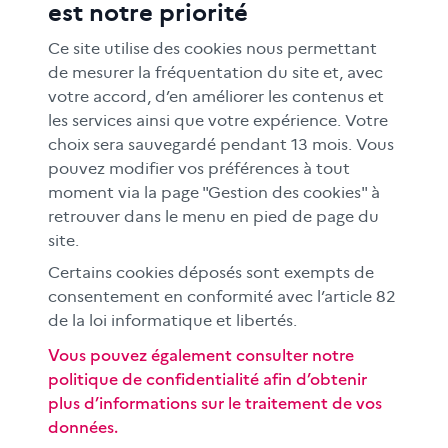
est notre priorité
FORMATION
RESSOURCES
Ce site utilise des cookies nous permettant
MÉDIAS SCOLAIRES
de mesurer la fréquentation du site et, avec
votre accord, d’en améliorer les contenus et
FAMILLES
les services ainsi que votre expérience. Votre
Le CLEMI
choix sera sauvegardé pendant 13 mois. Vous
En académies
pouvez modifier vos préférences à tout
moment via la page "Gestion des cookies" à
À l'international
retrouver dans le menu en pied de page du
CLEMI sup
site.
Nos partenaires
Certains cookies déposés sont exempts de
Espace presse
consentement en conformité avec l’article 82
EN
de la loi informatique et libertés.
Vous pouvez également consulter notre
politique de confidentialité afin d’obtenir
Si vous souhaitez vous abonner gratuitement à la lettre
plus d’informations sur le traitement de vos
d'information mensuelle du CLEMI, cliquez
ici →
données.