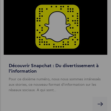
Découvrir Snapchat : Du divertissement à
l'information
Pour ce dixième numéro, nous nous sommes intéressés
aux stories, ce nouveau format d'information sur les
réseaux sociaux. A qui sont…