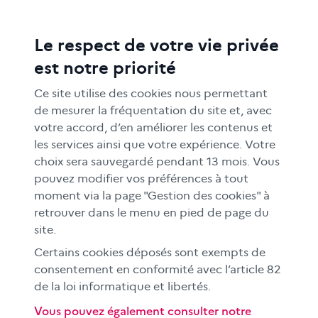
Le respect de votre vie privée
ACTIONS ÉDUCATIVES
est notre priorité
FORMATION
RESSOURCES
Ce site utilise des cookies nous permettant
MÉDIAS SCOLAIRES
de mesurer la fréquentation du site et, avec
votre accord, d’en améliorer les contenus et
FAMILLES
les services ainsi que votre expérience. Votre
Le CLEMI
choix sera sauvegardé pendant 13 mois. Vous
En académies
pouvez modifier vos préférences à tout
moment via la page "Gestion des cookies" à
À l'international
retrouver dans le menu en pied de page du
CLEMI sup
site.
Nos partenaires
Certains cookies déposés sont exempts de
Espace presse
consentement en conformité avec l’article 82
de la loi informatique et libertés.
EN
Vous pouvez également consulter notre