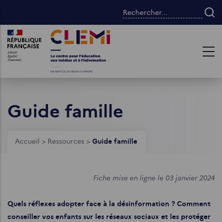
Aller
Rechercher...
au
contenu
Images
Images
principal
Guide famille
Fil
Accueil
>
Ressources
>
Guide famille
d'Ariane
Fiche mise en ligne le 03 janvier 2024
Quels réflexes adopter face à la désinformation ? Comment
conseiller vos enfants sur les réseaux sociaux et les protéger