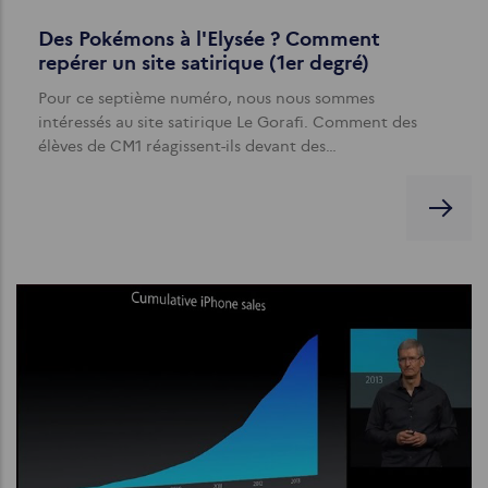
Des Pokémons à l'Elysée ? Comment
repérer un site satirique (1er degré)
Pour ce septième numéro, nous nous sommes
intéressés au site satirique Le Gorafi. Comment des
élèves de CM1 réagissent-ils devant des…