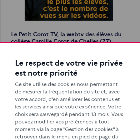
Le Petit Corot TV, la webtv des élèves du
collège Camille Corot de Chelles (77)
Florent Simoncini, professeur de physique chimie au
collège Camille-Corot à Chelles (77), encadre avec
Le respect de votre vie privée
trois autres professeurs Le Petit…
est notre priorité
Ce site utilise des cookies nous permettant
de mesurer la fréquentation du site et, avec
votre accord, d’en améliorer les contenus et
les services ainsi que votre expérience. Votre
choix sera sauvegardé pendant 13 mois. Vous
pouvez modifier vos préférences à tout
moment via la page "Gestion des cookies" à
retrouver dans le menu en pied de page du