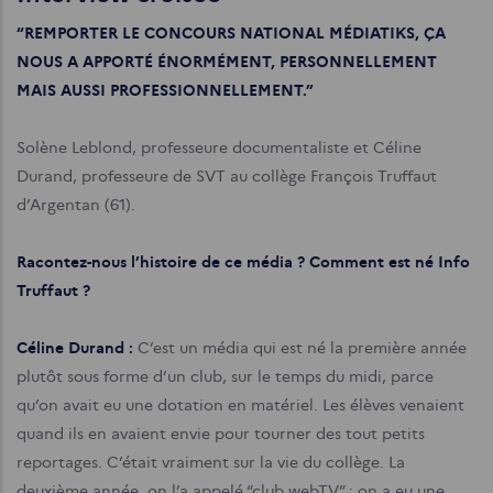
“REMPORTER LE CONCOURS NATIONAL MÉDIATIKS, ÇA
NOUS A APPORTÉ ÉNORMÉMENT, PERSONNELLEMENT
MAIS AUSSI PROFESSIONNELLEMENT.”
Solène Leblond, professeure documentaliste et Céline
Durand, professeure de SVT au collège François Truffaut
d’Argentan (61).
Racontez-nous l’histoire de ce média ? Comment est né Info
Truffaut ?
Céline Durand :
C’est un média qui est né la première année
plutôt sous forme d’un club, sur le temps du midi, parce
qu’on avait eu une dotation en matériel. Les élèves venaient
quand ils en avaient envie pour tourner des tout petits
reportages. C’était vraiment sur la vie du collège. La
deuxième année, on l’a appelé “club webTV” : on a eu une