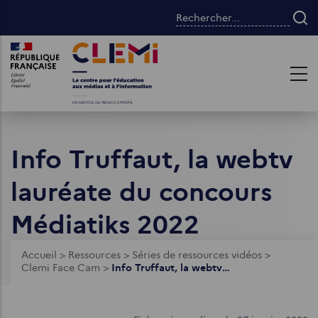
Aller
Rechercher...
au
contenu
Images
Images
principal
Info Truffaut, la webtv
lauréate du concours
Médiatiks 2022
Fil
Accueil
>
Ressources
>
Séries de ressources vidéos
>
Clemi Face Cam
>
Info Truffaut, la webtv lauréate du concours Médiatiks 2022
d'Ariane