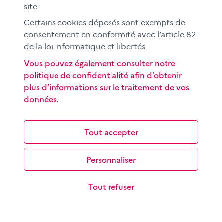
site.
Certains cookies déposés sont exempts de
consentement en conformité avec l’article 82
de la loi informatique et libertés.
Vous pouvez également consulter notre
politique de confidentialité afin d’obtenir
plus d’informations sur le traitement de vos
données.
Nurp?!, journal des élèves du Collège Edgar
Quinet, Marseille (13)
Tout accepter
Sandrine Roger est professeure documentaliste au
collège Edgar Quinet. L’an dernier, le journal du
collège, Nurp!?, a gagné le concours…
Personnaliser
Tout refuser