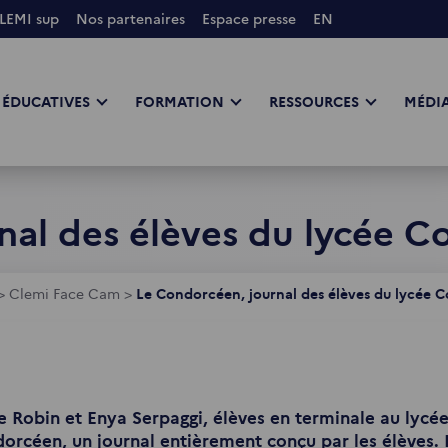
LEMI sup
Nos partenaires
Espace presse
EN
 ÉDUCATIVES
FORMATION
RESSOURCES
MÉDIA
al des élèves du lycée Co
>
Clemi Face Cam
>
Le Condorcéen, journal des élèves du lycée Co
e Robin et Enya Serpaggi, élèves en terminale au lycée 
orcéen, un journal entièrement conçu par les élèves. L