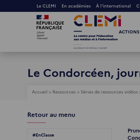
Aller
Le CLEMI
En académies
À l'international
C
au
Images
Images
contenu
principal
ACTIONS
Le Condorcéen, journ
Fil
Accueil
>
Ressources
>
Séries de ressources vidéos
d'Ariane
Retour au menu
Prun
#EnClasse
Cond