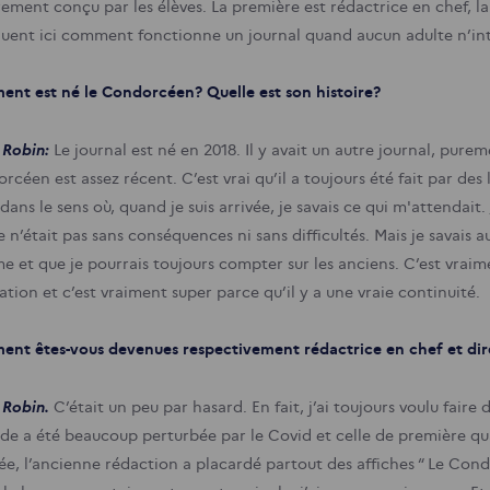
rement conçu par les élèves. La première est rédactrice en chef, la
quent ici comment fonctionne un journal quand aucun adulte n’int
nt est né le Condorcéen? Quelle est son histoire?
 Robin:
Le journal est né en 2018. Il y avait un autre journal, purem
céen est assez récent. C’est vrai qu’il a toujours été fait par des l
dans le sens où, quand je suis arrivée, je savais ce qui m'attendait
 n’était pas sans conséquences ni sans difficultés. Mais je savais a
e et que je pourrais toujours compter sur les anciens. C’est vraim
tion et c’est vraiment super parce qu’il y a une vraie continuité.
nt êtes-vous devenues respectivement rédactrice en chef et dir
 Robin.
C’était un peu par hasard. En fait, j’ai toujours voulu fair
de a été beaucoup perturbée par le Covid et celle de première qu
ée, l’ancienne rédaction a placardé partout des affiches “ Le Condo