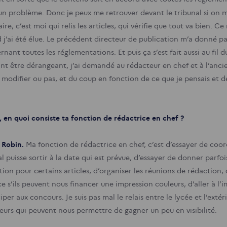
a un problème. Donc je peux me retrouver devant le tribunal si on 
ire, c’est moi qui relis les articles, qui vérifie que tout va bien. 
j’ai été élue. Le précédent directeur de publication m’a donné pas 
rnant toutes les réglementations. Et puis ça s’est fait aussi au fi
nt être dérangeant, j’ai demandé au rédacteur en chef et à l’ancien
t modifier ou pas, et du coup en fonction de ce que je pensais et de c
, en quoi consiste ta fonction de rédactrice en chef ?
 Robin.
Ma fonction de rédactrice en chef, c’est d’essayer de coor
l puisse sortir à la date qui est prévue, d’essayer de donner parfo
tion pour certains articles, d’organiser les réunions de rédaction,
e s’ils peuvent nous financer une impression couleurs, d’aller à l’i
iper aux concours. Je suis pas mal le relais entre le lycée et l’exté
ieurs qui peuvent nous permettre de gagner un peu en visibilité.