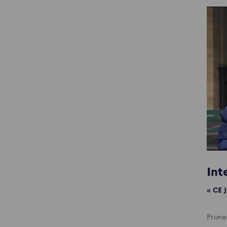
Int
« CE
Prune