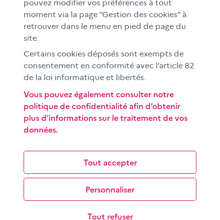
En académies
pouvez modifier vos préférences à tout
moment via la page "Gestion des cookies" à
À l'international
retrouver dans le menu en pied de page du
CLEMI sup
site.
Nos partenaires
Certains cookies déposés sont exempts de
Espace presse
consentement en conformité avec l’article 82
EN
de la loi informatique et libertés.
Vous pouvez également consulter notre
politique de confidentialité afin d’obtenir
Si vous souhaitez vous abonner gratuitement à la lettre
plus d’informations sur le traitement de vos
d'information mensuelle du CLEMI, cliquez
ici →
données.
SUIVEZ-NOUS
sur les réseaux sociaux
Tout accepter
Personnaliser
©
2026 CLEMI
Nous contacter
Tout refuser