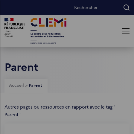
Aller
Rechercher...
au
contenu
Images
Images
principal
Parent
Fil
Accueil
>
Parent
d'Ariane
Autres pages ou ressources en rapport avec le tag "
Parent "