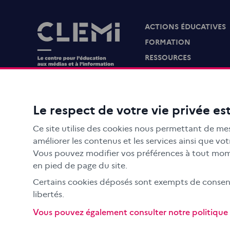
ACTIONS ÉDUCATIVES
Images
FORMATION
RESSOURCES
MÉDIAS SCOLAIRES
FAMILLES
Le CLEMI
Le respect de votre vie privée est
En académies
Ce site utilise des cookies nous permettant de mes
À l'international
améliorer les contenus et les services ainsi que v
CLEMI sup
Vous pouvez modifier vos préférences à tout mome
en pied de page du site.
Nos partenaires
Certains cookies déposés sont exempts de consente
Espace presse
libertés.
EN
Vous pouvez également consulter notre politique d