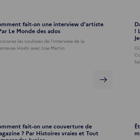
mment fait-on une interview d'artiste
Da
Par Le Monde des ados
! 
J
ouvrez les coulisses de l'interview de la
anteuse Hoshi avec Lise Martin
Où
Co
Sa
mment fait-on une couverture de
Êt
gazine ? Par Histoires vraies et Tout
my