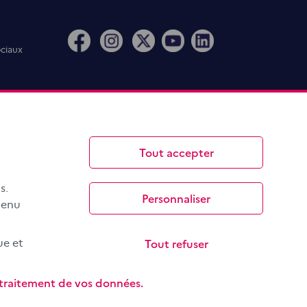
ociaux
Tout accepter
s.
Personnaliser
menu
Tout refuser
ue et
e traitement de vos données.