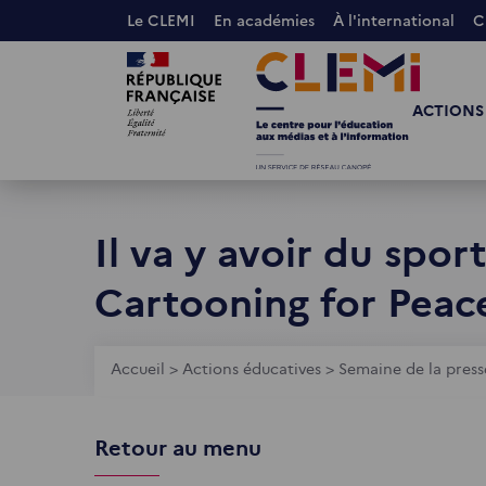
Aller
Le CLEMI
En académies
À l'international
C
au
Images
Images
contenu
principal
ACTIONS
Il va y avoir du spor
Cartooning for Pea
Fil
Accueil
>
Actions éducatives
>
Semaine de la press
d'Ariane
Retour au menu