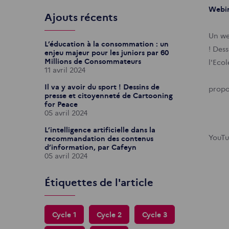
Webin
Ajouts récents
Un we
L’éducation à la consommation : un
! Des
enjeu majeur pour les juniors par 60
Millions de Consommateurs
l'Ecol
11 avril 2024
Il va y avoir du sport ! Dessins de
propo
presse et citoyenneté de Cartooning
for Peace
05 avril 2024
L’intelligence artificielle dans la
YouTu
recommandation des contenus
d’information, par Cafeyn
05 avril 2024
Étiquettes de l'article
Cycle 1
Cycle 2
Cycle 3