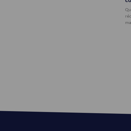
co
Qu
ré
ma