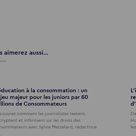
 aimerez aussi...
éducation à la consommation : un
L’
jeu majeur pour les juniors par 60
r
llions de Consommateurs
d’
couvrez comment les journalistes testent,
Da
cryptent et informent sur les droits des
Hu
nsommateurs avec Sylvie Metzelard, rédactrice
le
…