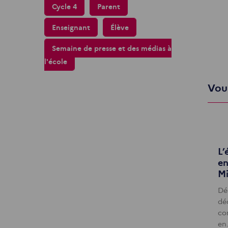
Cycle 4
Parent
Enseignant
Élève
Semaine de presse et des médias à
l'école
Vous
L’
en
Mi
Dé
dé
co
en