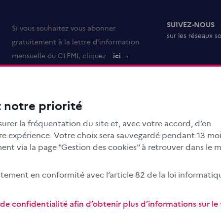
SUIVEZ-NOUS
Si vous souhaitez vous abonner
sur les réseaux s
gratuitement à la lettre d'information
mensuelle du CLEMI, cliquez
ici →
 notre priorité
urer la fréquentation du site et, avec votre accord, d’en
otre expérience. Votre choix sera sauvegardé pendant 13 moi
nt via la page "Gestion des cookies" à retrouver dans le 
ment en conformité avec l’article 82 de la loi informatiq
e confidentialité afin d’obtenir plus d’informations sur l