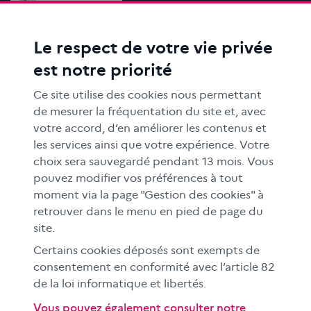
Le respect de votre vie privée
ACTIONS ÉDUCATIVES
est notre priorité
FORMATION
RESSOURCES
Ce site utilise des cookies nous permettant
MÉDIAS SCOLAIRES
de mesurer la fréquentation du site et, avec
votre accord, d’en améliorer les contenus et
FAMILLES
les services ainsi que votre expérience. Votre
Le CLEMI
choix sera sauvegardé pendant 13 mois. Vous
En académies
pouvez modifier vos préférences à tout
moment via la page "Gestion des cookies" à
À l'international
retrouver dans le menu en pied de page du
CLEMI sup
site.
Nos partenaires
Certains cookies déposés sont exempts de
Espace presse
consentement en conformité avec l’article 82
EN
de la loi informatique et libertés.
Vous pouvez également consulter notre