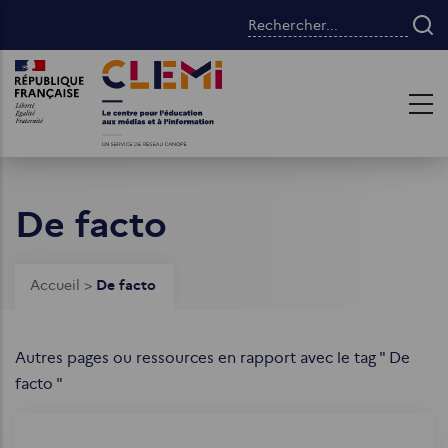
Aller
Rechercher...
au
contenu
Images
Images
principal
De facto
Fil
Accueil
>
De facto
d'Ariane
Autres pages ou ressources en rapport avec le tag " De
facto "