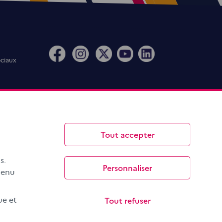
ociaux
Tout accepter
s.
Personnaliser
menu
Tout refuser
ue et