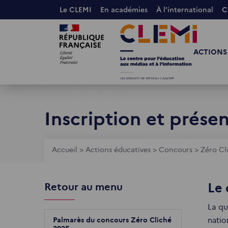
Aller
Le CLEMI
En académies
À l'international
C
au
Images
Images
contenu
principal
ACTIONS
Inscription et prése
Fil
Accueil
>
Actions éducatives
>
Concours
>
Zéro Cl
d'Ariane
Le 
Retour au menu
La qu
Palmarès du concours Zéro Cliché
natio