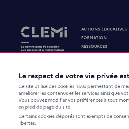
ACTIONS ÉDUCATIVES
Images
FORMATION
RESSOURCES
MÉDIAS SCOLAIRES
FAMILLES
Le CLEMI
Le respect de votre vie privée est
En académies
Ce site utilise des cookies nous permettant de mes
À l'international
améliorer les contenus et les services ainsi que v
CLEMI sup
Vous pouvez modifier vos préférences à tout mome
en pied de page du site.
Nos partenaires
Certains cookies déposés sont exempts de consente
Espace presse
libertés.
EN