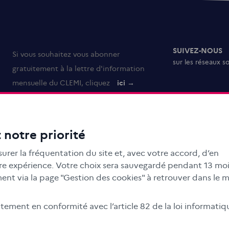
SUIVEZ-NOUS
Si vous souhaitez vous abonner
sur les réseaux s
gratuitement à la lettre d'information
mensuelle du CLEMI, cliquez
ici →
 notre priorité
urer la fréquentation du site et, avec votre accord, d’en
otre expérience. Votre choix sera sauvegardé pendant 13 moi
nt via la page "Gestion des cookies" à retrouver dans le 
ment en conformité avec l’article 82 de la loi informatiq